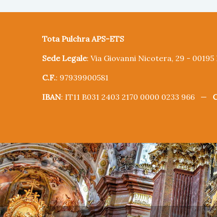
Tota Pulchra APS-ETS
Sede Legale
: Via Giovanni Nicotera, 29 - 0019
C.F.
: 97939900581
IBAN
: IT11 B031 2403 2170 0000 0233 966 —
C