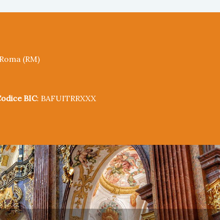
5 Roma (RM)
odice BIC
: BAFUITRRXXX