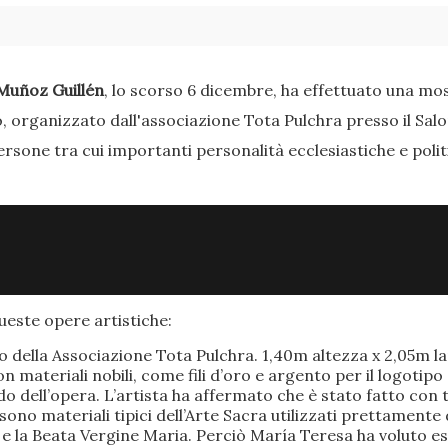
Muñoz Guillén
, lo scorso 6 dicembre, ha effettuato una most
o, organizzato dall'associazione Tota Pulchra presso il Sal
ersone tra cui importanti personalità ecclesiastiche e poli
este opere artistiche:
po della Associazione Tota Pulchra. 1,40m altezza x 2,05m 
materiali nobili, come fili d’oro e argento per il logotipo 
 dell’opera. L’artista ha affermato che è stato fatto con t
o sono materiali tipici dell’Arte Sacra utilizzati prettamen
 e la Beata Vergine Maria. Perciò María Teresa ha voluto e