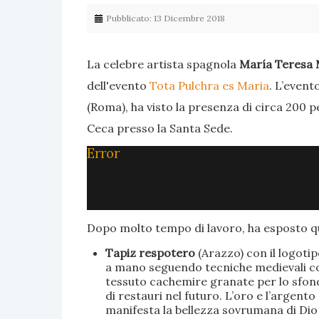
Pubblicato: 13 Dicembre 2018
La celebre artista spagnola
María Teresa 
dell'evento
Tota Pulchra es Maria
. L’event
(Roma), ha visto la presenza di circa 200 p
Ceca presso la Santa Sede.
Error
Dopo molto tempo di lavoro, ha esposto qu
Tapiz respotero
(Arazzo) con il logoti
a mano seguendo tecniche medievali con 
tessuto cachemire granate per lo sfondo
di restauri nel futuro. L’oro e l’argent
manifesta la bellezza sovrumana di Dio