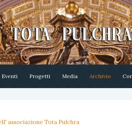
Eventi
Progetti
Media
Archivio
Con
ll' associazione Tota Pulchra