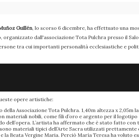
Muñoz Guillén
, lo scorso 6 dicembre, ha effettuato una most
o, organizzato dall'associazione Tota Pulchra presso il Sal
ersone tra cui importanti personalità ecclesiastiche e poli
este opere artistiche:
po della Associazione Tota Pulchra. 1,40m altezza x 2,05m 
materiali nobili, come fili d’oro e argento per il logotipo 
 dell’opera. L’artista ha affermato che è stato fatto con t
o sono materiali tipici dell’Arte Sacra utilizzati prettamen
 e la Beata Vergine Maria. Perciò María Teresa ha voluto e