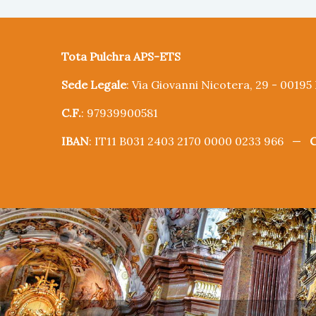
Tota Pulchra APS-ETS
Sede Legale
: Via Giovanni Nicotera, 29 - 0019
C.F.
: 97939900581
IBAN
: IT11 B031 2403 2170 0000 0233 966 —
C