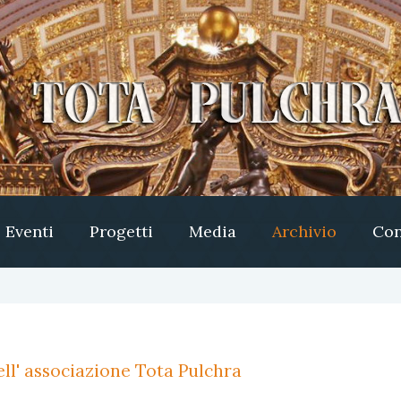
Eventi
Progetti
Media
Archivio
Con
ll' associazione Tota Pulchra