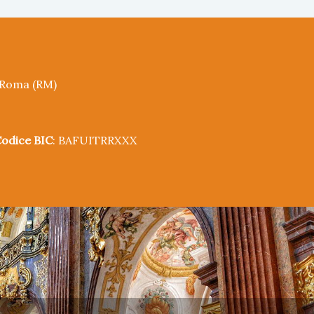
5 Roma (RM)
odice BIC
: BAFUITRRXXX