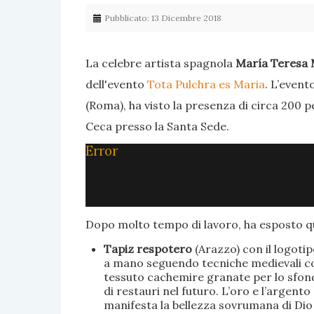
Pubblicato: 13 Dicembre 2018
La celebre artista spagnola
María Teresa 
dell'evento
Tota Pulchra es Maria
. L’event
(Roma), ha visto la presenza di circa 200 p
Ceca presso la Santa Sede.
Error
Dopo molto tempo di lavoro, ha esposto qu
Tapiz respotero
(Arazzo) con il logoti
a mano seguendo tecniche medievali con 
tessuto cachemire granate per lo sfondo
di restauri nel futuro. L’oro e l’argent
manifesta la bellezza sovrumana di Dio