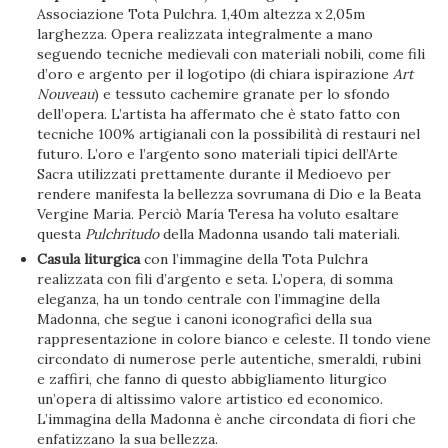
Associazione Tota Pulchra. 1,40m altezza x 2,05m
larghezza. Opera realizzata integralmente a mano
seguendo tecniche medievali con materiali nobili, come fili
d’oro e argento per il logotipo (di chiara ispirazione
Art
Nouveau
) e tessuto cachemire granate per lo sfondo
dell’opera. L’artista ha affermato che è stato fatto con
tecniche 100% artigianali con la possibilità di restauri nel
futuro. L’oro e l’argento sono materiali tipici dell’Arte
Sacra utilizzati prettamente durante il Medioevo per
rendere manifesta la bellezza sovrumana di Dio e la Beata
Vergine Maria. Perciò María Teresa ha voluto esaltare
questa
Pulchritudo
della Madonna usando tali materiali.
Casula liturgica
con l’immagine della Tota Pulchra
realizzata con fili d’argento e seta. L’opera, di somma
eleganza, ha un tondo centrale con l’immagine della
Madonna, che segue i canoni iconografici della sua
rappresentazione in colore bianco e celeste. Il tondo viene
circondato di numerose perle autentiche, smeraldi, rubini
e zaffiri, che fanno di questo abbigliamento liturgico
un’opera di altissimo valore artistico ed economico.
L’immagina della Madonna è anche circondata di fiori che
enfatizzano la sua bellezza.