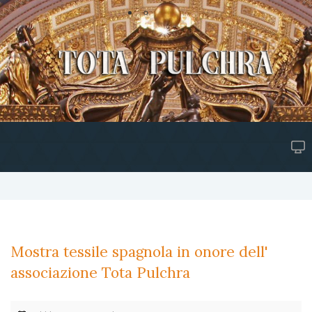
Mostra tessile spagnola in onore dell'
associazione Tota Pulchra