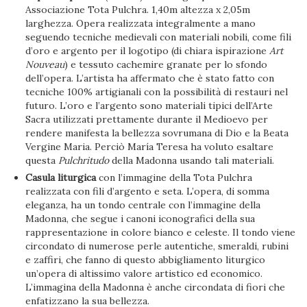
Associazione Tota Pulchra. 1,40m altezza x 2,05m
larghezza. Opera realizzata integralmente a mano
seguendo tecniche medievali con materiali nobili, come fili
d’oro e argento per il logotipo (di chiara ispirazione
Art
Nouveau
) e tessuto cachemire granate per lo sfondo
dell’opera. L’artista ha affermato che è stato fatto con
tecniche 100% artigianali con la possibilità di restauri nel
futuro. L’oro e l’argento sono materiali tipici dell’Arte
Sacra utilizzati prettamente durante il Medioevo per
rendere manifesta la bellezza sovrumana di Dio e la Beata
Vergine Maria. Perciò María Teresa ha voluto esaltare
questa
Pulchritudo
della Madonna usando tali materiali.
Casula liturgica
con l’immagine della Tota Pulchra
realizzata con fili d’argento e seta. L’opera, di somma
eleganza, ha un tondo centrale con l’immagine della
Madonna, che segue i canoni iconografici della sua
rappresentazione in colore bianco e celeste. Il tondo viene
circondato di numerose perle autentiche, smeraldi, rubini
e zaffiri, che fanno di questo abbigliamento liturgico
un’opera di altissimo valore artistico ed economico.
L’immagina della Madonna è anche circondata di fiori che
enfatizzano la sua bellezza.