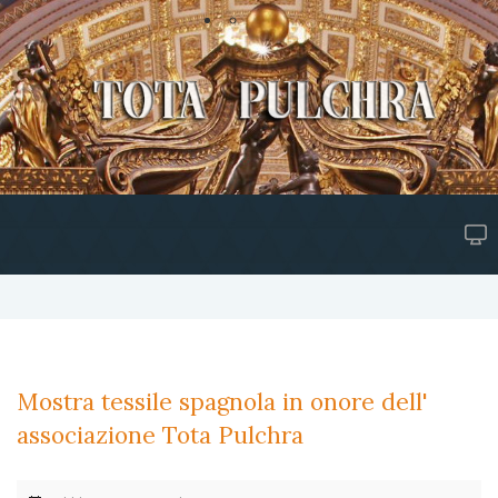
Mostra tessile spagnola in onore dell'
associazione Tota Pulchra