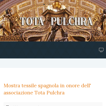
Mostra tessile spagnola in onore dell'
associazione Tota Pulchra