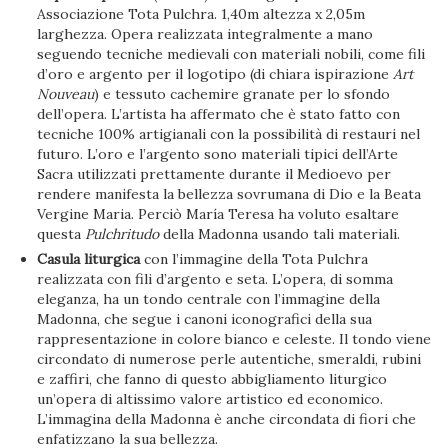
Associazione Tota Pulchra. 1,40m altezza x 2,05m
larghezza. Opera realizzata integralmente a mano
seguendo tecniche medievali con materiali nobili, come fili
d’oro e argento per il logotipo (di chiara ispirazione
Art
Nouveau
) e tessuto cachemire granate per lo sfondo
dell’opera. L’artista ha affermato che è stato fatto con
tecniche 100% artigianali con la possibilità di restauri nel
futuro. L’oro e l’argento sono materiali tipici dell’Arte
Sacra utilizzati prettamente durante il Medioevo per
rendere manifesta la bellezza sovrumana di Dio e la Beata
Vergine Maria. Perciò María Teresa ha voluto esaltare
questa
Pulchritudo
della Madonna usando tali materiali.
Casula liturgica
con l’immagine della Tota Pulchra
realizzata con fili d’argento e seta. L’opera, di somma
eleganza, ha un tondo centrale con l’immagine della
Madonna, che segue i canoni iconografici della sua
rappresentazione in colore bianco e celeste. Il tondo viene
circondato di numerose perle autentiche, smeraldi, rubini
e zaffiri, che fanno di questo abbigliamento liturgico
un’opera di altissimo valore artistico ed economico.
L’immagina della Madonna è anche circondata di fiori che
enfatizzano la sua bellezza.