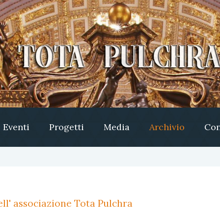
Eventi
Progetti
Media
Archivio
Con
ll' associazione Tota Pulchra