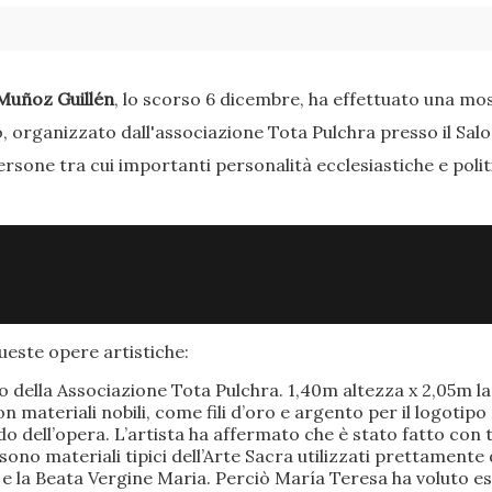
Muñoz Guillén
, lo scorso 6 dicembre, ha effettuato una most
o, organizzato dall'associazione Tota Pulchra presso il Sal
ersone tra cui importanti personalità ecclesiastiche e poli
este opere artistiche:
po della Associazione Tota Pulchra. 1,40m altezza x 2,05m 
materiali nobili, come fili d’oro e argento per il logotipo 
 dell’opera. L’artista ha affermato che è stato fatto con t
o sono materiali tipici dell’Arte Sacra utilizzati prettamen
 e la Beata Vergine Maria. Perciò María Teresa ha voluto e