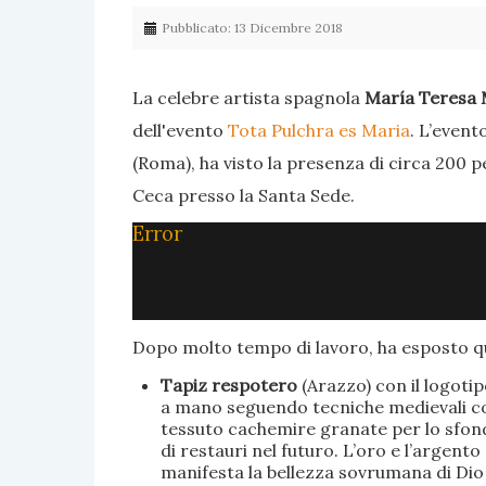
Pubblicato: 13 Dicembre 2018
La celebre artista spagnola
María Teresa 
dell'evento
Tota Pulchra es Maria
. L’event
(Roma), ha visto la presenza di circa 200 p
Ceca presso la Santa Sede.
Error
Dopo molto tempo di lavoro, ha esposto qu
Tapiz respotero
(Arazzo) con il logoti
a mano seguendo tecniche medievali con 
tessuto cachemire granate per lo sfondo
di restauri nel futuro. L’oro e l’argent
manifesta la bellezza sovrumana di Dio