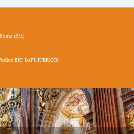
5 Roma (RM)
odice BIC
: BAFUITRRXXX