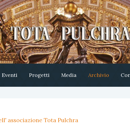
Eventi
Progetti
Media
Archivio
Con
ll' associazione Tota Pulchra