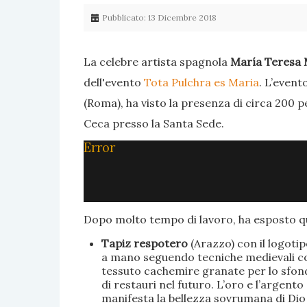
Pubblicato: 13 Dicembre 2018
La celebre artista spagnola
María Teresa 
dell'evento
Tota Pulchra es Maria
. L’event
(Roma), ha visto la presenza di circa 200 p
Ceca presso la Santa Sede.
Error
Dopo molto tempo di lavoro, ha esposto qu
Tapiz respotero
(Arazzo) con il logoti
a mano seguendo tecniche medievali con 
tessuto cachemire granate per lo sfondo
di restauri nel futuro. L’oro e l’argent
manifesta la bellezza sovrumana di Dio