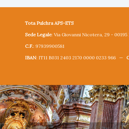
Tota Pulchra APS-ETS
Sede Legale
: Via Giovanni Nicotera, 29 - 0019
C.F.
: 97939900581
IBAN
: IT11 B031 2403 2170 0000 0233 966 —
C