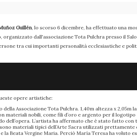
Muñoz Guillén
, lo scorso 6 dicembre, ha effettuato una most
o, organizzato dall'associazione Tota Pulchra presso il Sal
ersone tra cui importanti personalità ecclesiastiche e poli
este opere artistiche:
po della Associazione Tota Pulchra. 1,40m altezza x 2,05m 
materiali nobili, come fili d’oro e argento per il logotipo 
 dell’opera. L’artista ha affermato che è stato fatto con t
o sono materiali tipici dell’Arte Sacra utilizzati prettamen
 e la Beata Vergine Maria. Perciò María Teresa ha voluto e