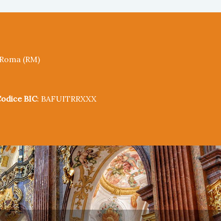
5 Roma (RM)
odice BIC
: BAFUITRRXXX