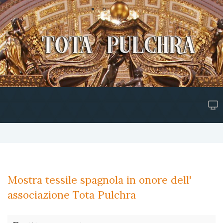
Mostra tessile spagnola in onore dell'
associazione Tota Pulchra