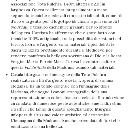
Associazione Tota Pulchra. 1,40m altezza x 2,05m
larghezza. Opera realizzata integralmente a mano
seguendo tecniche medievali con materiali nobili, come fili
d’oro e argento per il logotipo (di chiara ispirazione
Art
Nouveau
) e tessuto cachemire granate per lo sfondo
dell’opera. L’artista ha affermato che è stato fatto con
tecniche 100% artigianali con la possibilità di restauri nel
futuro. L’oro e l’argento sono materiali tipici dell’Arte
Sacra utilizzati prettamente durante il Medioevo per
rendere manifesta la bellezza sovrumana di Dio e la Beata
Vergine Maria. Perciò María Teresa ha voluto esaltare
questa
Pulchritudo
della Madonna usando tali materiali.
Casula liturgica
con l’immagine della Tota Pulchra
realizzata con fili d’argento e seta. L’opera, di somma
eleganza, ha un tondo centrale con l’immagine della
Madonna, che segue i canoni iconografici della sua
rappresentazione in colore bianco e celeste. Il tondo viene
circondato di numerose perle autentiche, smeraldi, rubini
e zaffiri, che fanno di questo abbigliamento liturgico
un’opera di altissimo valore artistico ed economico.
L’immagina della Madonna è anche circondata di fiori che
enfatizzano la sua bellezza.