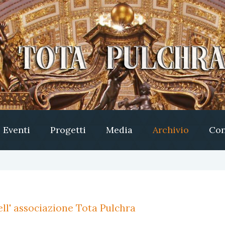
Eventi
Progetti
Media
Archivio
Con
ll' associazione Tota Pulchra