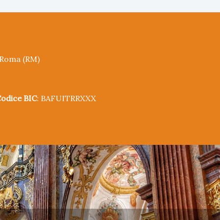
5 Roma (RM)
odice BIC
: BAFUITRRXXX