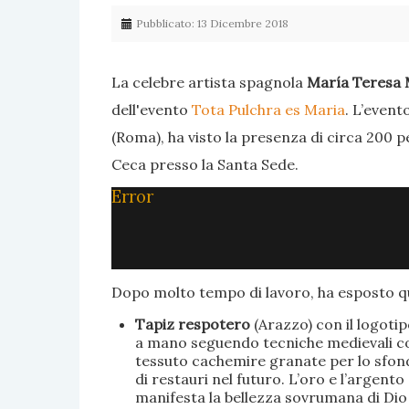
Pubblicato: 13 Dicembre 2018
La celebre artista spagnola
María Teresa 
dell'evento
Tota Pulchra es Maria
. L’event
(Roma), ha visto la presenza di circa 200 p
Ceca presso la Santa Sede.
Error
Dopo molto tempo di lavoro, ha esposto qu
Tapiz respotero
(Arazzo) con il logoti
a mano seguendo tecniche medievali con 
tessuto cachemire granate per lo sfondo
di restauri nel futuro. L’oro e l’argent
manifesta la bellezza sovrumana di Dio