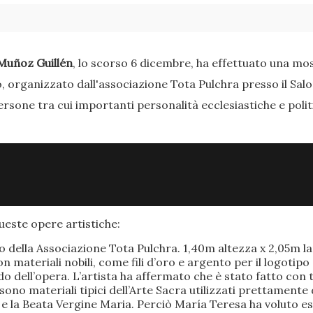
Muñoz Guillén
, lo scorso 6 dicembre, ha effettuato una most
o, organizzato dall'associazione Tota Pulchra presso il Sal
ersone tra cui importanti personalità ecclesiastiche e poli
este opere artistiche:
po della Associazione Tota Pulchra. 1,40m altezza x 2,05m 
materiali nobili, come fili d’oro e argento per il logotipo 
 dell’opera. L’artista ha affermato che è stato fatto con t
o sono materiali tipici dell’Arte Sacra utilizzati prettamen
 e la Beata Vergine Maria. Perciò María Teresa ha voluto e