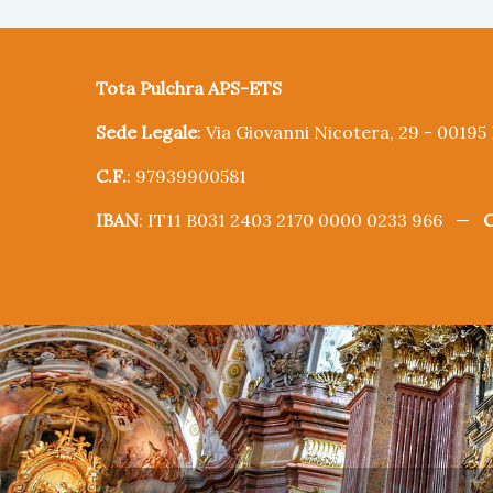
Tota Pulchra APS-ETS
Sede Legale
: Via Giovanni Nicotera, 29 - 0019
C.F.
: 97939900581
IBAN
: IT11 B031 2403 2170 0000 0233 966 —
C