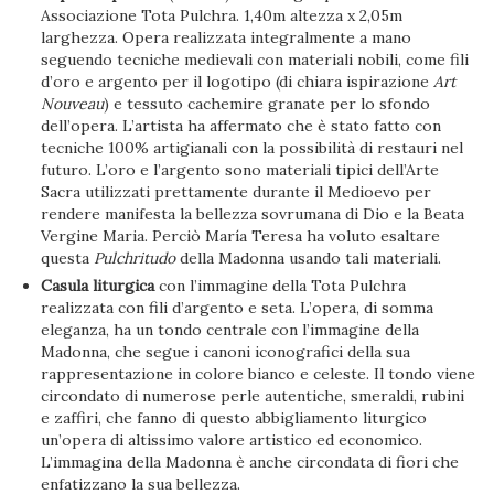
Associazione Tota Pulchra. 1,40m altezza x 2,05m
larghezza. Opera realizzata integralmente a mano
seguendo tecniche medievali con materiali nobili, come fili
d’oro e argento per il logotipo (di chiara ispirazione
Art
Nouveau
) e tessuto cachemire granate per lo sfondo
dell’opera. L’artista ha affermato che è stato fatto con
tecniche 100% artigianali con la possibilità di restauri nel
futuro. L’oro e l’argento sono materiali tipici dell’Arte
Sacra utilizzati prettamente durante il Medioevo per
rendere manifesta la bellezza sovrumana di Dio e la Beata
Vergine Maria. Perciò María Teresa ha voluto esaltare
questa
Pulchritudo
della Madonna usando tali materiali.
Casula liturgica
con l’immagine della Tota Pulchra
realizzata con fili d’argento e seta. L’opera, di somma
eleganza, ha un tondo centrale con l’immagine della
Madonna, che segue i canoni iconografici della sua
rappresentazione in colore bianco e celeste. Il tondo viene
circondato di numerose perle autentiche, smeraldi, rubini
e zaffiri, che fanno di questo abbigliamento liturgico
un’opera di altissimo valore artistico ed economico.
L’immagina della Madonna è anche circondata di fiori che
enfatizzano la sua bellezza.