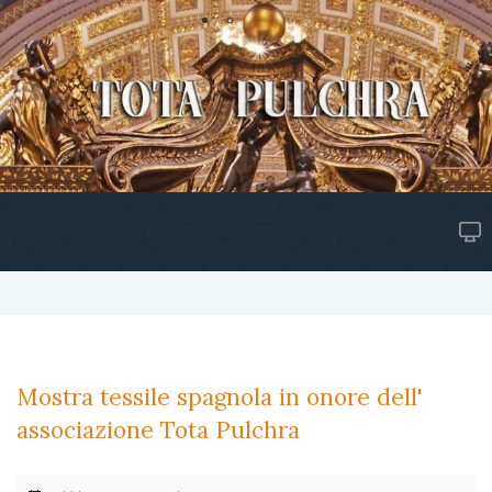
Mostra tessile spagnola in onore dell'
associazione Tota Pulchra