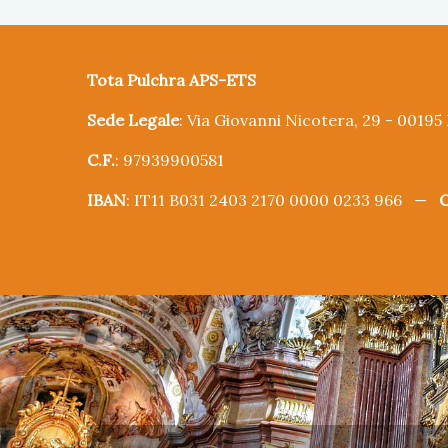
Tota Pulchra APS-ETS
Sede Legale
: Via Giovanni Nicotera, 29 - 0019
C.F.
: 97939900581
IBAN
: IT11 B031 2403 2170 0000 0233 966 —
C