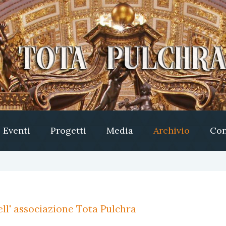
Eventi
Progetti
Media
Archivio
Con
ll' associazione Tota Pulchra