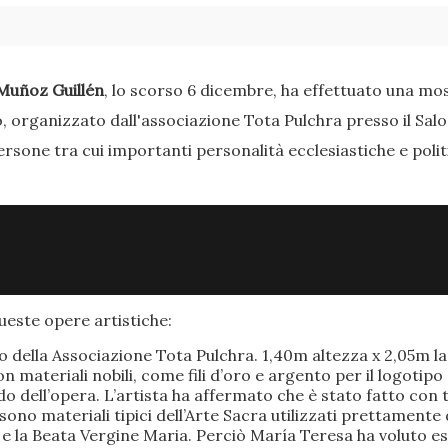
Muñoz Guillén
, lo scorso 6 dicembre, ha effettuato una most
o, organizzato dall'associazione Tota Pulchra presso il Sal
ersone tra cui importanti personalità ecclesiastiche e poli
este opere artistiche:
po della Associazione Tota Pulchra. 1,40m altezza x 2,05m 
materiali nobili, come fili d’oro e argento per il logotipo 
 dell’opera. L’artista ha affermato che è stato fatto con t
o sono materiali tipici dell’Arte Sacra utilizzati prettamen
 e la Beata Vergine Maria. Perciò María Teresa ha voluto e