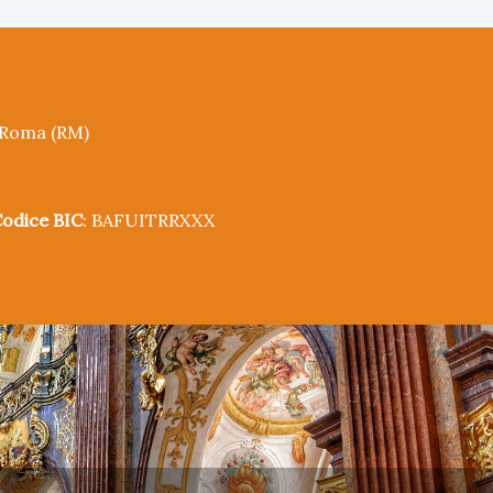
5 Roma (RM)
odice BIC
: BAFUITRRXXX