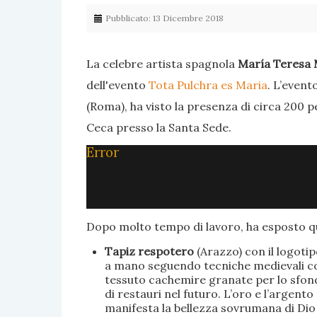
Pubblicato: 13 Dicembre 2018
La celebre artista spagnola
María Teresa 
dell'evento
Tota Pulchra es Maria
. L’event
(Roma), ha visto la presenza di circa 200 p
Ceca presso la Santa Sede.
Error
Dopo molto tempo di lavoro, ha esposto qu
Tapiz respotero
(Arazzo) con il logoti
a mano seguendo tecniche medievali con 
tessuto cachemire granate per lo sfondo
di restauri nel futuro. L’oro e l’argent
manifesta la bellezza sovrumana di Dio