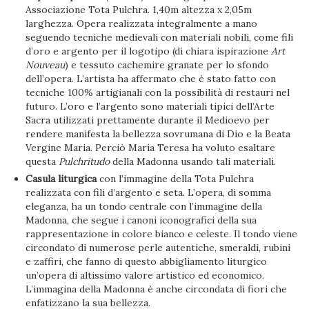
Associazione Tota Pulchra. 1,40m altezza x 2,05m
larghezza. Opera realizzata integralmente a mano
seguendo tecniche medievali con materiali nobili, come fili
d’oro e argento per il logotipo (di chiara ispirazione
Art
Nouveau
) e tessuto cachemire granate per lo sfondo
dell’opera. L’artista ha affermato che è stato fatto con
tecniche 100% artigianali con la possibilità di restauri nel
futuro. L’oro e l’argento sono materiali tipici dell’Arte
Sacra utilizzati prettamente durante il Medioevo per
rendere manifesta la bellezza sovrumana di Dio e la Beata
Vergine Maria. Perciò María Teresa ha voluto esaltare
questa
Pulchritudo
della Madonna usando tali materiali.
Casula liturgica
con l’immagine della Tota Pulchra
realizzata con fili d’argento e seta. L’opera, di somma
eleganza, ha un tondo centrale con l’immagine della
Madonna, che segue i canoni iconografici della sua
rappresentazione in colore bianco e celeste. Il tondo viene
circondato di numerose perle autentiche, smeraldi, rubini
e zaffiri, che fanno di questo abbigliamento liturgico
un’opera di altissimo valore artistico ed economico.
L’immagina della Madonna è anche circondata di fiori che
enfatizzano la sua bellezza.