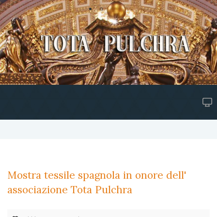
Mostra tessile spagnola in onore dell'
associazione Tota Pulchra