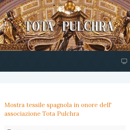
Mostra tessile spagnola in onore dell'
associazione Tota Pulchra