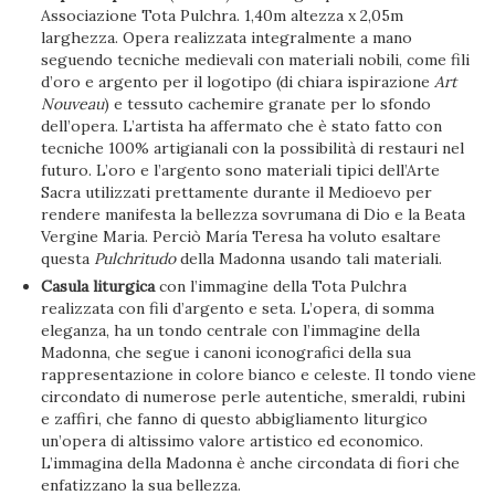
Associazione Tota Pulchra. 1,40m altezza x 2,05m
larghezza. Opera realizzata integralmente a mano
seguendo tecniche medievali con materiali nobili, come fili
d’oro e argento per il logotipo (di chiara ispirazione
Art
Nouveau
) e tessuto cachemire granate per lo sfondo
dell’opera. L’artista ha affermato che è stato fatto con
tecniche 100% artigianali con la possibilità di restauri nel
futuro. L’oro e l’argento sono materiali tipici dell’Arte
Sacra utilizzati prettamente durante il Medioevo per
rendere manifesta la bellezza sovrumana di Dio e la Beata
Vergine Maria. Perciò María Teresa ha voluto esaltare
questa
Pulchritudo
della Madonna usando tali materiali.
Casula liturgica
con l’immagine della Tota Pulchra
realizzata con fili d’argento e seta. L’opera, di somma
eleganza, ha un tondo centrale con l’immagine della
Madonna, che segue i canoni iconografici della sua
rappresentazione in colore bianco e celeste. Il tondo viene
circondato di numerose perle autentiche, smeraldi, rubini
e zaffiri, che fanno di questo abbigliamento liturgico
un’opera di altissimo valore artistico ed economico.
L’immagina della Madonna è anche circondata di fiori che
enfatizzano la sua bellezza.