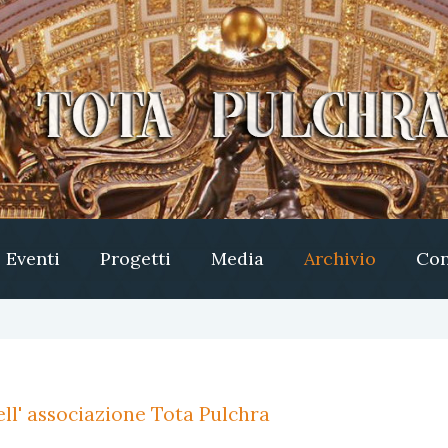
Eventi
Progetti
Media
Archivio
Con
ll' associazione Tota Pulchra