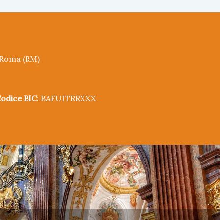
5 Roma (RM)
odice BIC
: BAFUITRRXXX