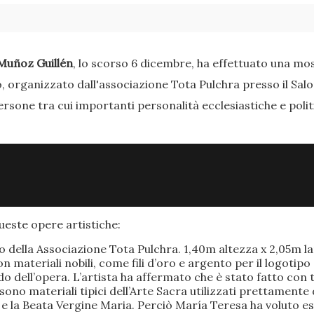
Muñoz Guillén
, lo scorso 6 dicembre, ha effettuato una most
o, organizzato dall'associazione Tota Pulchra presso il Sal
ersone tra cui importanti personalità ecclesiastiche e poli
este opere artistiche:
po della Associazione Tota Pulchra. 1,40m altezza x 2,05m 
materiali nobili, come fili d’oro e argento per il logotipo 
 dell’opera. L’artista ha affermato che è stato fatto con t
o sono materiali tipici dell’Arte Sacra utilizzati prettamen
 e la Beata Vergine Maria. Perciò María Teresa ha voluto e