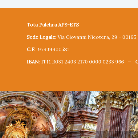
Tota Pulchra APS-ETS
Sede Legale
: Via Giovanni Nicotera, 29 - 0019
C.F.
: 97939900581
IBAN
: IT11 B031 2403 2170 0000 0233 966 —
C