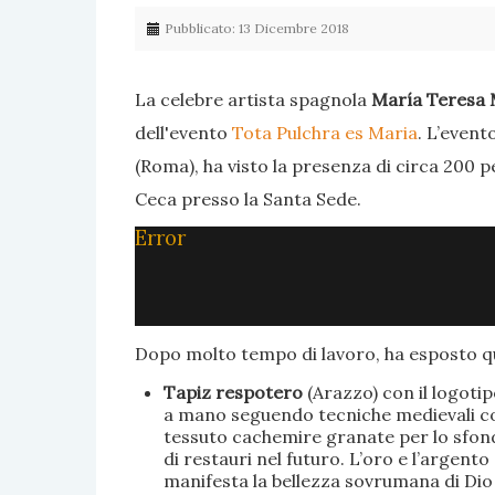
Pubblicato: 13 Dicembre 2018
La celebre artista spagnola
María Teresa 
dell'evento
Tota Pulchra es Maria
. L’event
(Roma), ha visto la presenza di circa 200 p
Ceca presso la Santa Sede.
Error
Dopo molto tempo di lavoro, ha esposto qu
Tapiz respotero
(Arazzo) con il logoti
a mano seguendo tecniche medievali con 
tessuto cachemire granate per lo sfondo
di restauri nel futuro. L’oro e l’argent
manifesta la bellezza sovrumana di Dio