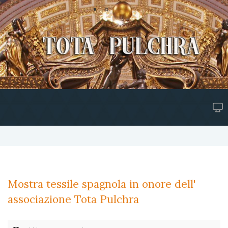
Mostra tessile spagnola in onore dell'
associazione Tota Pulchra