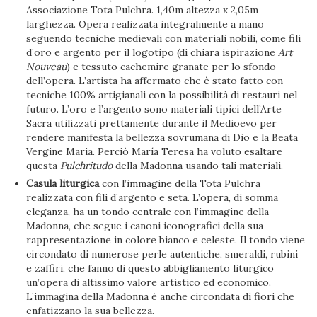
Associazione Tota Pulchra. 1,40m altezza x 2,05m
larghezza. Opera realizzata integralmente a mano
seguendo tecniche medievali con materiali nobili, come fili
d’oro e argento per il logotipo (di chiara ispirazione
Art
Nouveau
) e tessuto cachemire granate per lo sfondo
dell’opera. L’artista ha affermato che è stato fatto con
tecniche 100% artigianali con la possibilità di restauri nel
futuro. L’oro e l’argento sono materiali tipici dell’Arte
Sacra utilizzati prettamente durante il Medioevo per
rendere manifesta la bellezza sovrumana di Dio e la Beata
Vergine Maria. Perciò María Teresa ha voluto esaltare
questa
Pulchritudo
della Madonna usando tali materiali.
Casula liturgica
con l’immagine della Tota Pulchra
realizzata con fili d’argento e seta. L’opera, di somma
eleganza, ha un tondo centrale con l’immagine della
Madonna, che segue i canoni iconografici della sua
rappresentazione in colore bianco e celeste. Il tondo viene
circondato di numerose perle autentiche, smeraldi, rubini
e zaffiri, che fanno di questo abbigliamento liturgico
un’opera di altissimo valore artistico ed economico.
L’immagina della Madonna è anche circondata di fiori che
enfatizzano la sua bellezza.