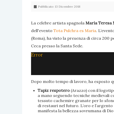
Pubblicato: 13 Dicembre 2018
La celebre artista spagnola
María Teresa 
dell'evento
Tota Pulchra es Maria
. L’event
(Roma), ha visto la presenza di circa 200 p
Ceca presso la Santa Sede.
Error
Dopo molto tempo di lavoro, ha esposto qu
Tapiz respotero
(Arazzo) con il logoti
a mano seguendo tecniche medievali con 
tessuto cachemire granate per lo sfondo
di restauri nel futuro. L’oro e l’argent
manifesta la bellezza sovrumana di Dio