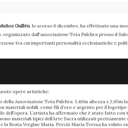
Muñoz Guillén
, lo scorso 6 dicembre, ha effettuato una most
o, organizzato dall'associazione Tota Pulchra presso il Sal
ersone tra cui importanti personalità ecclesiastiche e poli
este opere artistiche:
po della Associazione Tota Pulchra. 1,40m altezza x 2,05m 
materiali nobili, come fili d’oro e argento per il logotipo 
 dell’opera. L’artista ha affermato che è stato fatto con t
o sono materiali tipici dell’Arte Sacra utilizzati prettamen
 e la Beata Vergine Maria. Perciò María Teresa ha voluto e