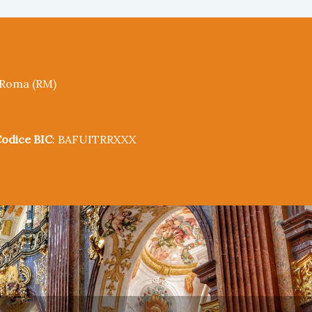
5 Roma (RM)
odice BIC
: BAFUITRRXXX