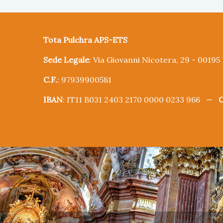
Tota Pulchra APS-ETS
Sede Legale
: Via Giovanni Nicotera, 29 - 0019
C.F.
: 97939900581
IBAN
: IT11 B031 2403 2170 0000 0233 966 —
C