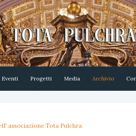
Eventi
Progetti
Media
Archivio
Con
ll' associazione Tota Pulchra