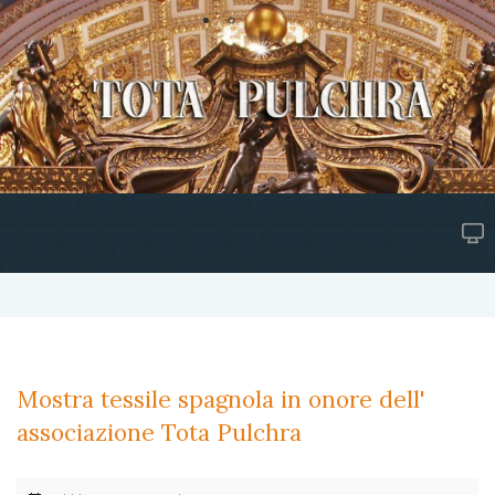
Mostra tessile spagnola in onore dell'
associazione Tota Pulchra