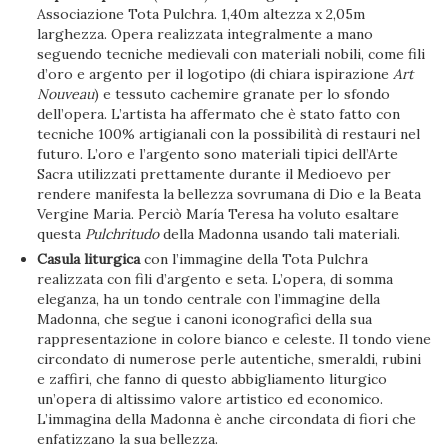
Associazione Tota Pulchra. 1,40m altezza x 2,05m
larghezza. Opera realizzata integralmente a mano
seguendo tecniche medievali con materiali nobili, come fili
d’oro e argento per il logotipo (di chiara ispirazione
Art
Nouveau
) e tessuto cachemire granate per lo sfondo
dell’opera. L’artista ha affermato che è stato fatto con
tecniche 100% artigianali con la possibilità di restauri nel
futuro. L’oro e l’argento sono materiali tipici dell’Arte
Sacra utilizzati prettamente durante il Medioevo per
rendere manifesta la bellezza sovrumana di Dio e la Beata
Vergine Maria. Perciò María Teresa ha voluto esaltare
questa
Pulchritudo
della Madonna usando tali materiali.
Casula liturgica
con l’immagine della Tota Pulchra
realizzata con fili d’argento e seta. L’opera, di somma
eleganza, ha un tondo centrale con l’immagine della
Madonna, che segue i canoni iconografici della sua
rappresentazione in colore bianco e celeste. Il tondo viene
circondato di numerose perle autentiche, smeraldi, rubini
e zaffiri, che fanno di questo abbigliamento liturgico
un’opera di altissimo valore artistico ed economico.
L’immagina della Madonna è anche circondata di fiori che
enfatizzano la sua bellezza.