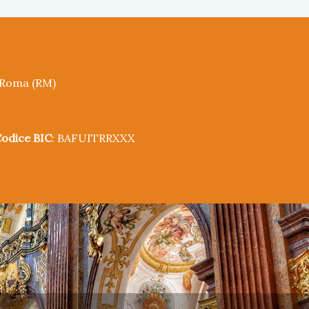
5 Roma (RM)
odice BIC
: BAFUITRRXXX