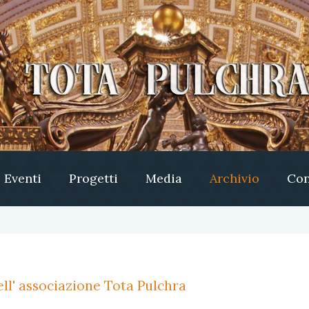
Eventi
Progetti
Media
Archivio
Con
ll' associazione Tota Pulchra