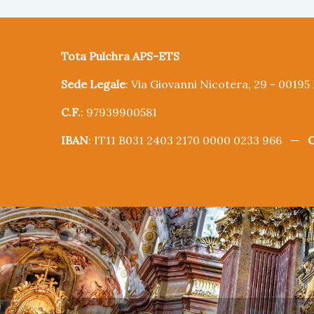
Tota Pulchra APS-ETS
Sede Legale
: Via Giovanni Nicotera, 29 - 0019
C.F.
: 97939900581
IBAN
: IT11 B031 2403 2170 0000 0233 966 —
C