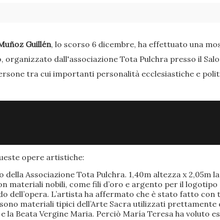
Muñoz Guillén
, lo scorso 6 dicembre, ha effettuato una most
o, organizzato dall'associazione Tota Pulchra presso il Sal
ersone tra cui importanti personalità ecclesiastiche e poli
este opere artistiche:
po della Associazione Tota Pulchra. 1,40m altezza x 2,05m 
materiali nobili, come fili d’oro e argento per il logotipo 
 dell’opera. L’artista ha affermato che è stato fatto con t
o sono materiali tipici dell’Arte Sacra utilizzati prettamen
 e la Beata Vergine Maria. Perciò María Teresa ha voluto e