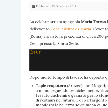
Pubblicato: 13 Dicembre 2018
La celebre artista spagnola
María Teresa 
dell'evento
Tota Pulchra es Maria
. L’event
(Roma), ha visto la presenza di circa 200 p
Ceca presso la Santa Sede.
Error
Dopo molto tempo di lavoro, ha esposto qu
Tapiz respotero
(Arazzo) con il logoti
a mano seguendo tecniche medievali con 
tessuto cachemire granate per lo sfondo
di restauri nel futuro. L’oro e l’argent
manifesta la bellezza sovrumana di Dio