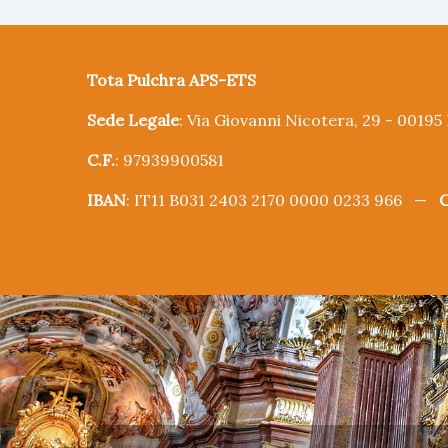
Tota Pulchra APS-ETS
Sede Legale
: Via Giovanni Nicotera, 29 - 0019
C.F.
: 97939900581
IBAN
: IT11 B031 2403 2170 0000 0233 966 —
C