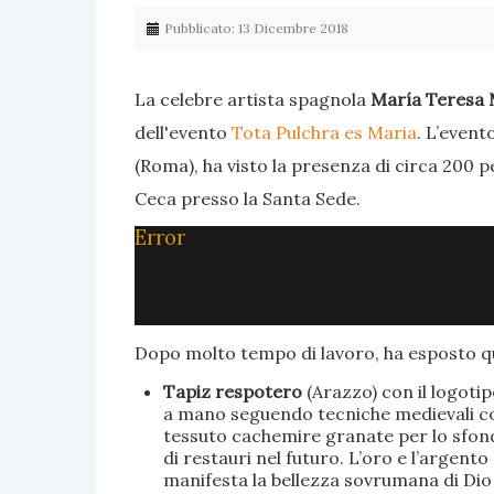
Pubblicato: 13 Dicembre 2018
La celebre artista spagnola
María Teresa 
dell'evento
Tota Pulchra es Maria
. L’event
(Roma), ha visto la presenza di circa 200 p
Ceca presso la Santa Sede.
Error
Dopo molto tempo di lavoro, ha esposto qu
Tapiz respotero
(Arazzo) con il logoti
a mano seguendo tecniche medievali con 
tessuto cachemire granate per lo sfondo
di restauri nel futuro. L’oro e l’argent
manifesta la bellezza sovrumana di Dio