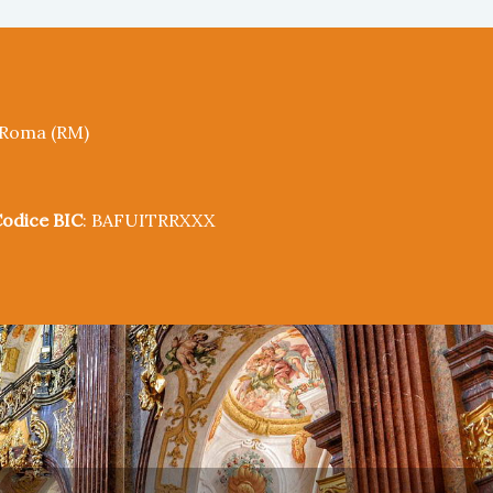
5 Roma (RM)
odice BIC
: BAFUITRRXXX