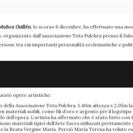
Muñoz Guillén
, lo scorso 6 dicembre, ha effettuato una most
o, organizzato dall'associazione Tota Pulchra presso il Sal
ersone tra cui importanti personalità ecclesiastiche e poli
este opere artistiche:
po della Associazione Tota Pulchra. 1,40m altezza x 2,05m 
materiali nobili, come fili d’oro e argento per il logotipo 
 dell’opera. L’artista ha affermato che è stato fatto con t
o sono materiali tipici dell’Arte Sacra utilizzati prettamen
 e la Beata Vergine Maria. Perciò María Teresa ha voluto e