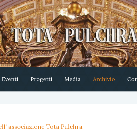
Eventi
Progetti
Media
Archivio
Con
ll' associazione Tota Pulchra