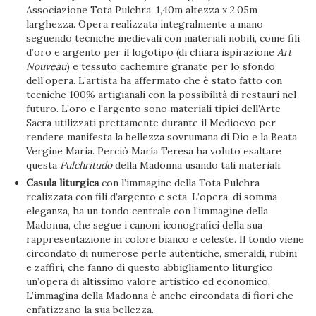
Associazione Tota Pulchra. 1,40m altezza x 2,05m
larghezza. Opera realizzata integralmente a mano
seguendo tecniche medievali con materiali nobili, come fili
d’oro e argento per il logotipo (di chiara ispirazione
Art
Nouveau
) e tessuto cachemire granate per lo sfondo
dell’opera. L’artista ha affermato che è stato fatto con
tecniche 100% artigianali con la possibilità di restauri nel
futuro. L’oro e l’argento sono materiali tipici dell’Arte
Sacra utilizzati prettamente durante il Medioevo per
rendere manifesta la bellezza sovrumana di Dio e la Beata
Vergine Maria. Perciò María Teresa ha voluto esaltare
questa
Pulchritudo
della Madonna usando tali materiali.
Casula liturgica
con l’immagine della Tota Pulchra
realizzata con fili d’argento e seta. L’opera, di somma
eleganza, ha un tondo centrale con l’immagine della
Madonna, che segue i canoni iconografici della sua
rappresentazione in colore bianco e celeste. Il tondo viene
circondato di numerose perle autentiche, smeraldi, rubini
e zaffiri, che fanno di questo abbigliamento liturgico
un’opera di altissimo valore artistico ed economico.
L’immagina della Madonna è anche circondata di fiori che
enfatizzano la sua bellezza.