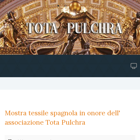
Mostra tessile spagnola in onore dell'
associazione Tota Pulchra