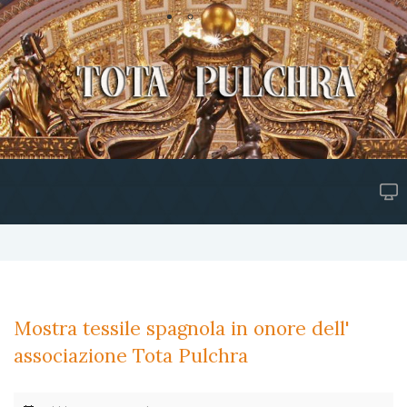
Mostra tessile spagnola in onore dell'
associazione Tota Pulchra