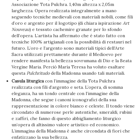
Associazione Tota Pulchra. 1,40m altezza x 2,05m
larghezza. Opera realizzata integralmente a mano
seguendo tecniche medievali con materiali nobili, come fili
d’oro e argento per il logotipo (di chiara ispirazione
Art
Nouveau
) e tessuto cachemire granate per lo sfondo
dell’opera. L’artista ha affermato che è stato fatto con
tecniche 100% artigianali con la possibilità di restauri nel
futuro. L’oro e l’argento sono materiali tipici dell’Arte
Sacra utilizzati prettamente durante il Medioevo per
rendere manifesta la bellezza sovrumana di Dio e la Beata
Vergine Maria. Perciò María Teresa ha voluto esaltare
questa
Pulchritudo
della Madonna usando tali materiali.
Casula liturgica
con l’immagine della Tota Pulchra
realizzata con fili d’argento e seta. L’opera, di somma
eleganza, ha un tondo centrale con l’immagine della
Madonna, che segue i canoni iconografici della sua
rappresentazione in colore bianco e celeste. Il tondo viene
circondato di numerose perle autentiche, smeraldi, rubini
e zaffiri, che fanno di questo abbigliamento liturgico
un’opera di altissimo valore artistico ed economico.
L’immagina della Madonna è anche circondata di fiori che
enfatizzano la sua bellezza.