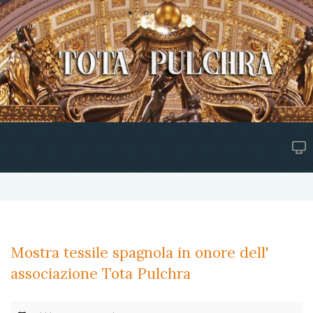
Mostra tessile spagnola in onore dell'
associazione Tota Pulchra