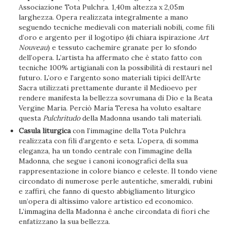
Associazione Tota Pulchra. 1,40m altezza x 2,05m
larghezza. Opera realizzata integralmente a mano
seguendo tecniche medievali con materiali nobili, come fili
d’oro e argento per il logotipo (di chiara ispirazione
Art
Nouveau
) e tessuto cachemire granate per lo sfondo
dell’opera. L’artista ha affermato che è stato fatto con
tecniche 100% artigianali con la possibilità di restauri nel
futuro. L’oro e l’argento sono materiali tipici dell’Arte
Sacra utilizzati prettamente durante il Medioevo per
rendere manifesta la bellezza sovrumana di Dio e la Beata
Vergine Maria. Perciò María Teresa ha voluto esaltare
questa
Pulchritudo
della Madonna usando tali materiali.
Casula liturgica
con l’immagine della Tota Pulchra
realizzata con fili d’argento e seta. L’opera, di somma
eleganza, ha un tondo centrale con l’immagine della
Madonna, che segue i canoni iconografici della sua
rappresentazione in colore bianco e celeste. Il tondo viene
circondato di numerose perle autentiche, smeraldi, rubini
e zaffiri, che fanno di questo abbigliamento liturgico
un’opera di altissimo valore artistico ed economico.
L’immagina della Madonna è anche circondata di fiori che
enfatizzano la sua bellezza.