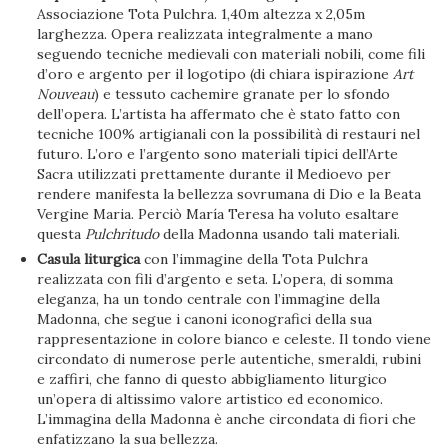
Associazione Tota Pulchra. 1,40m altezza x 2,05m
larghezza. Opera realizzata integralmente a mano
seguendo tecniche medievali con materiali nobili, come fili
d’oro e argento per il logotipo (di chiara ispirazione
Art
Nouveau
) e tessuto cachemire granate per lo sfondo
dell’opera. L’artista ha affermato che è stato fatto con
tecniche 100% artigianali con la possibilità di restauri nel
futuro. L’oro e l’argento sono materiali tipici dell’Arte
Sacra utilizzati prettamente durante il Medioevo per
rendere manifesta la bellezza sovrumana di Dio e la Beata
Vergine Maria. Perciò María Teresa ha voluto esaltare
questa
Pulchritudo
della Madonna usando tali materiali.
Casula liturgica
con l’immagine della Tota Pulchra
realizzata con fili d’argento e seta. L’opera, di somma
eleganza, ha un tondo centrale con l’immagine della
Madonna, che segue i canoni iconografici della sua
rappresentazione in colore bianco e celeste. Il tondo viene
circondato di numerose perle autentiche, smeraldi, rubini
e zaffiri, che fanno di questo abbigliamento liturgico
un’opera di altissimo valore artistico ed economico.
L’immagina della Madonna è anche circondata di fiori che
enfatizzano la sua bellezza.