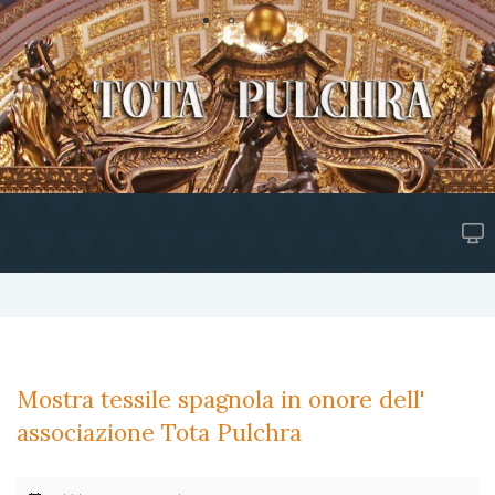
Mostra tessile spagnola in onore dell'
associazione Tota Pulchra