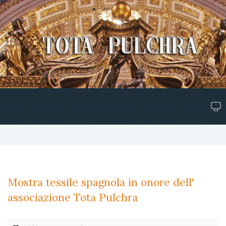
Mostra tessile spagnola in onore dell'
associazione Tota Pulchra