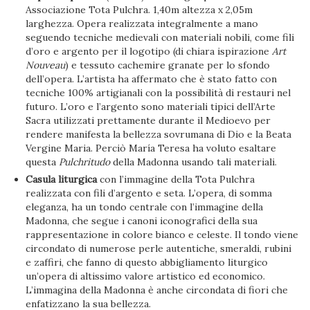
Associazione Tota Pulchra. 1,40m altezza x 2,05m
larghezza. Opera realizzata integralmente a mano
seguendo tecniche medievali con materiali nobili, come fili
d’oro e argento per il logotipo (di chiara ispirazione
Art
Nouveau
) e tessuto cachemire granate per lo sfondo
dell’opera. L’artista ha affermato che è stato fatto con
tecniche 100% artigianali con la possibilità di restauri nel
futuro. L’oro e l’argento sono materiali tipici dell’Arte
Sacra utilizzati prettamente durante il Medioevo per
rendere manifesta la bellezza sovrumana di Dio e la Beata
Vergine Maria. Perciò María Teresa ha voluto esaltare
questa
Pulchritudo
della Madonna usando tali materiali.
Casula liturgica
con l’immagine della Tota Pulchra
realizzata con fili d’argento e seta. L’opera, di somma
eleganza, ha un tondo centrale con l’immagine della
Madonna, che segue i canoni iconografici della sua
rappresentazione in colore bianco e celeste. Il tondo viene
circondato di numerose perle autentiche, smeraldi, rubini
e zaffiri, che fanno di questo abbigliamento liturgico
un’opera di altissimo valore artistico ed economico.
L’immagina della Madonna è anche circondata di fiori che
enfatizzano la sua bellezza.