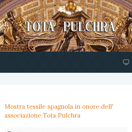
Mostra tessile spagnola in onore dell'
associazione Tota Pulchra