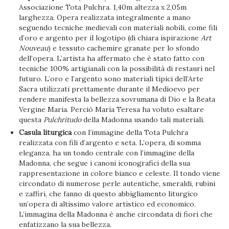
Associazione Tota Pulchra. 1,40m altezza x 2,05m
larghezza. Opera realizzata integralmente a mano
seguendo tecniche medievali con materiali nobili, come fili
d’oro e argento per il logotipo (di chiara ispirazione
Art
Nouveau
) e tessuto cachemire granate per lo sfondo
dell’opera. L’artista ha affermato che è stato fatto con
tecniche 100% artigianali con la possibilità di restauri nel
futuro. L’oro e l’argento sono materiali tipici dell’Arte
Sacra utilizzati prettamente durante il Medioevo per
rendere manifesta la bellezza sovrumana di Dio e la Beata
Vergine Maria. Perciò María Teresa ha voluto esaltare
questa
Pulchritudo
della Madonna usando tali materiali.
Casula liturgica
con l’immagine della Tota Pulchra
realizzata con fili d’argento e seta. L’opera, di somma
eleganza, ha un tondo centrale con l’immagine della
Madonna, che segue i canoni iconografici della sua
rappresentazione in colore bianco e celeste. Il tondo viene
circondato di numerose perle autentiche, smeraldi, rubini
e zaffiri, che fanno di questo abbigliamento liturgico
un’opera di altissimo valore artistico ed economico.
L’immagina della Madonna è anche circondata di fiori che
enfatizzano la sua bellezza.