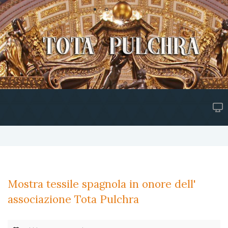
Mostra tessile spagnola in onore dell'
associazione Tota Pulchra