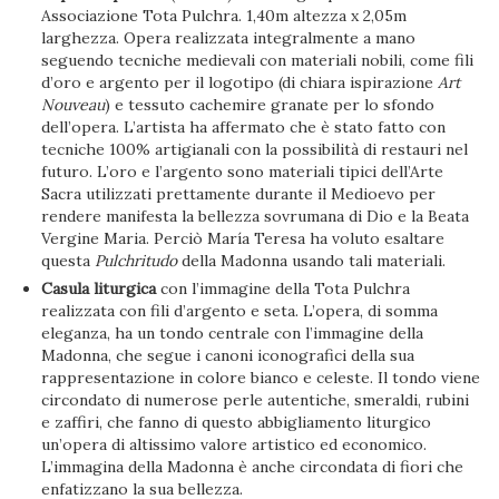
Associazione Tota Pulchra. 1,40m altezza x 2,05m
larghezza. Opera realizzata integralmente a mano
seguendo tecniche medievali con materiali nobili, come fili
d’oro e argento per il logotipo (di chiara ispirazione
Art
Nouveau
) e tessuto cachemire granate per lo sfondo
dell’opera. L’artista ha affermato che è stato fatto con
tecniche 100% artigianali con la possibilità di restauri nel
futuro. L’oro e l’argento sono materiali tipici dell’Arte
Sacra utilizzati prettamente durante il Medioevo per
rendere manifesta la bellezza sovrumana di Dio e la Beata
Vergine Maria. Perciò María Teresa ha voluto esaltare
questa
Pulchritudo
della Madonna usando tali materiali.
Casula liturgica
con l’immagine della Tota Pulchra
realizzata con fili d’argento e seta. L’opera, di somma
eleganza, ha un tondo centrale con l’immagine della
Madonna, che segue i canoni iconografici della sua
rappresentazione in colore bianco e celeste. Il tondo viene
circondato di numerose perle autentiche, smeraldi, rubini
e zaffiri, che fanno di questo abbigliamento liturgico
un’opera di altissimo valore artistico ed economico.
L’immagina della Madonna è anche circondata di fiori che
enfatizzano la sua bellezza.