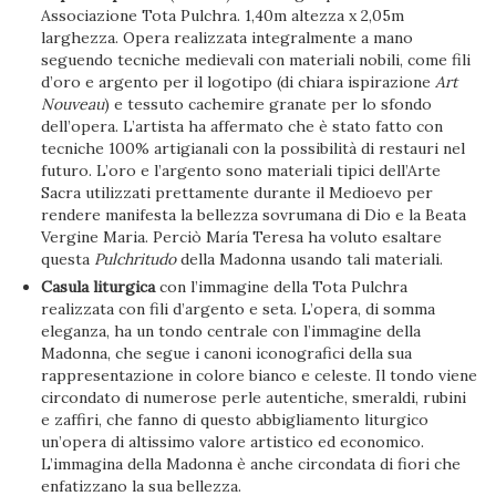
Associazione Tota Pulchra. 1,40m altezza x 2,05m
larghezza. Opera realizzata integralmente a mano
seguendo tecniche medievali con materiali nobili, come fili
d’oro e argento per il logotipo (di chiara ispirazione
Art
Nouveau
) e tessuto cachemire granate per lo sfondo
dell’opera. L’artista ha affermato che è stato fatto con
tecniche 100% artigianali con la possibilità di restauri nel
futuro. L’oro e l’argento sono materiali tipici dell’Arte
Sacra utilizzati prettamente durante il Medioevo per
rendere manifesta la bellezza sovrumana di Dio e la Beata
Vergine Maria. Perciò María Teresa ha voluto esaltare
questa
Pulchritudo
della Madonna usando tali materiali.
Casula liturgica
con l’immagine della Tota Pulchra
realizzata con fili d’argento e seta. L’opera, di somma
eleganza, ha un tondo centrale con l’immagine della
Madonna, che segue i canoni iconografici della sua
rappresentazione in colore bianco e celeste. Il tondo viene
circondato di numerose perle autentiche, smeraldi, rubini
e zaffiri, che fanno di questo abbigliamento liturgico
un’opera di altissimo valore artistico ed economico.
L’immagina della Madonna è anche circondata di fiori che
enfatizzano la sua bellezza.