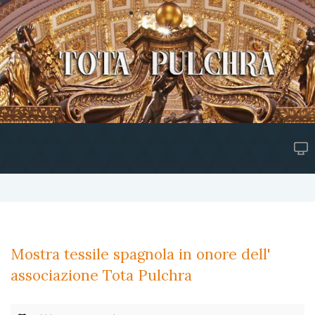
Mostra tessile spagnola in onore dell'
associazione Tota Pulchra