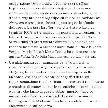
Associazione Tota Pulchra. 1,40m altezza x 2,05m
larghezza. Opera realizzata integralmente a mano
seguendo tecniche medievali con materiali nobili, come fili
d’oro e argento per il logotipo (di chiara ispirazione
Art
Nouveau
) e tessuto cachemire granate per lo sfondo
dell’opera. L’artista ha affermato che è stato fatto con
tecniche 100% artigianali con la possibilità di restauri nel
futuro. L’oro e l’argento sono materiali tipici dell’Arte
Sacra utilizzati prettamente durante il Medioevo per
rendere manifesta la bellezza sovrumana di Dio e la Beata
Vergine Maria. Perciò María Teresa ha voluto esaltare
questa
Pulchritudo
della Madonna usando tali materiali.
Casula liturgica
con l’immagine della Tota Pulchra
realizzata con fili d’argento e seta. L’opera, di somma
eleganza, ha un tondo centrale con l’immagine della
Madonna, che segue i canoni iconografici della sua
rappresentazione in colore bianco e celeste. Il tondo viene
circondato di numerose perle autentiche, smeraldi, rubini
e zaffiri, che fanno di questo abbigliamento liturgico
un’opera di altissimo valore artistico ed economico.
L’immagina della Madonna è anche circondata di fiori che
enfatizzano la sua bellezza.