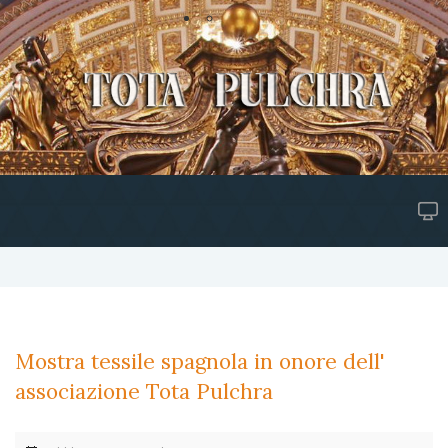
Mostra tessile spagnola in onore dell'
associazione Tota Pulchra