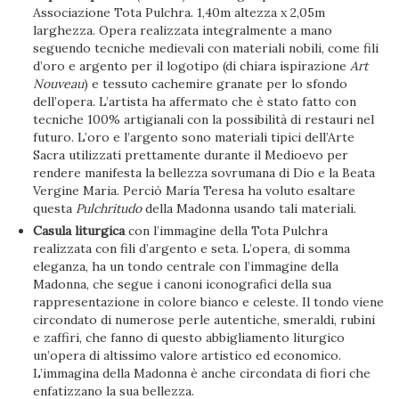
Associazione Tota Pulchra. 1,40m altezza x 2,05m
larghezza. Opera realizzata integralmente a mano
seguendo tecniche medievali con materiali nobili, come fili
d’oro e argento per il logotipo (di chiara ispirazione
Art
Nouveau
) e tessuto cachemire granate per lo sfondo
dell’opera. L’artista ha affermato che è stato fatto con
tecniche 100% artigianali con la possibilità di restauri nel
futuro. L’oro e l’argento sono materiali tipici dell’Arte
Sacra utilizzati prettamente durante il Medioevo per
rendere manifesta la bellezza sovrumana di Dio e la Beata
Vergine Maria. Perciò María Teresa ha voluto esaltare
questa
Pulchritudo
della Madonna usando tali materiali.
Casula liturgica
con l’immagine della Tota Pulchra
realizzata con fili d’argento e seta. L’opera, di somma
eleganza, ha un tondo centrale con l’immagine della
Madonna, che segue i canoni iconografici della sua
rappresentazione in colore bianco e celeste. Il tondo viene
circondato di numerose perle autentiche, smeraldi, rubini
e zaffiri, che fanno di questo abbigliamento liturgico
un’opera di altissimo valore artistico ed economico.
L’immagina della Madonna è anche circondata di fiori che
enfatizzano la sua bellezza.