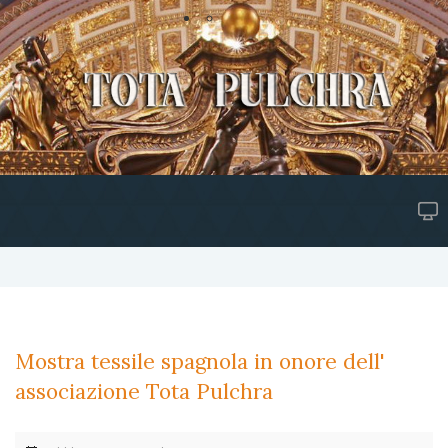
Mostra tessile spagnola in onore dell'
associazione Tota Pulchra