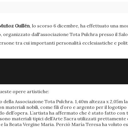
Muñoz Guillén
, lo scorso 6 dicembre, ha effettuato una most
o, organizzato dall'associazione Tota Pulchra presso il Sal
ersone tra cui importanti personalità ecclesiastiche e poli
este opere artistiche:
po della Associazione Tota Pulchra. 1,40m altezza x 2,05m 
materiali nobili, come fili d’oro e argento per il logotipo 
 dell’opera. L’artista ha affermato che è stato fatto con t
o sono materiali tipici dell’Arte Sacra utilizzati prettamen
 e la Beata Vergine Maria. Perciò María Teresa ha voluto e