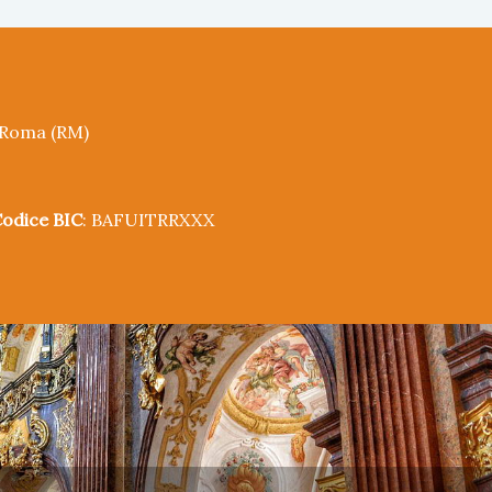
5 Roma (RM)
odice BIC
: BAFUITRRXXX