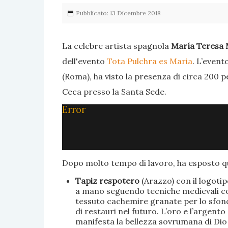
Pubblicato: 13 Dicembre 2018
La celebre artista spagnola
María Teresa 
dell'evento
Tota Pulchra es Maria
. L’event
(Roma), ha visto la presenza di circa 200 p
Ceca presso la Santa Sede.
Error
Dopo molto tempo di lavoro, ha esposto qu
Tapiz respotero
(Arazzo) con il logoti
a mano seguendo tecniche medievali con 
tessuto cachemire granate per lo sfondo
di restauri nel futuro. L’oro e l’argent
manifesta la bellezza sovrumana di Dio