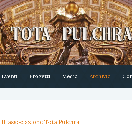
Eventi
Progetti
Media
Archivio
Con
ll' associazione Tota Pulchra