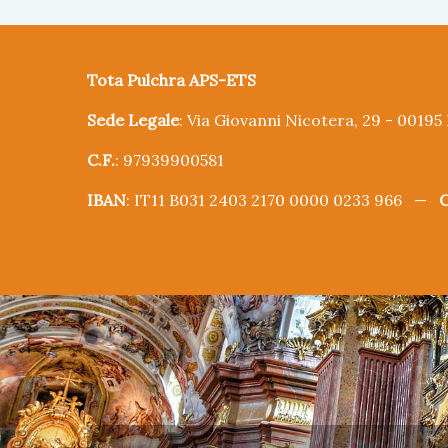
Tota Pulchra APS-ETS
Sede Legale
: Via Giovanni Nicotera, 29 - 0019
C.F.
: 97939900581
IBAN
: IT11 B031 2403 2170 0000 0233 966 —
C