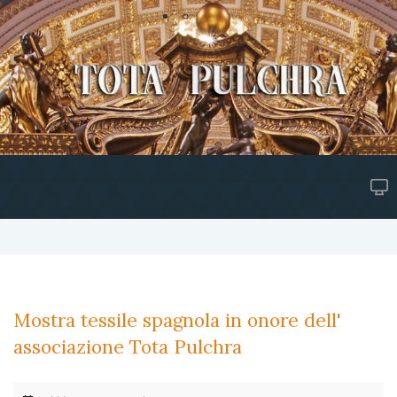
Mostra tessile spagnola in onore dell'
associazione Tota Pulchra