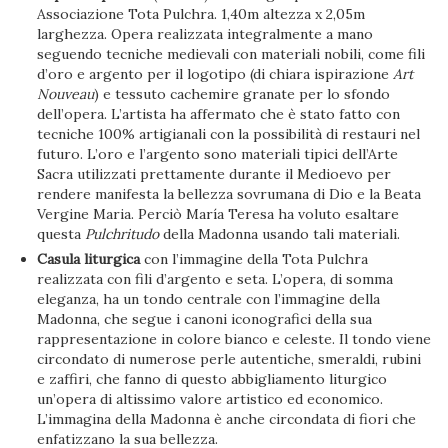
Associazione Tota Pulchra. 1,40m altezza x 2,05m
larghezza. Opera realizzata integralmente a mano
seguendo tecniche medievali con materiali nobili, come fili
d’oro e argento per il logotipo (di chiara ispirazione
Art
Nouveau
) e tessuto cachemire granate per lo sfondo
dell’opera. L’artista ha affermato che è stato fatto con
tecniche 100% artigianali con la possibilità di restauri nel
futuro. L’oro e l’argento sono materiali tipici dell’Arte
Sacra utilizzati prettamente durante il Medioevo per
rendere manifesta la bellezza sovrumana di Dio e la Beata
Vergine Maria. Perciò María Teresa ha voluto esaltare
questa
Pulchritudo
della Madonna usando tali materiali.
Casula liturgica
con l’immagine della Tota Pulchra
realizzata con fili d’argento e seta. L’opera, di somma
eleganza, ha un tondo centrale con l’immagine della
Madonna, che segue i canoni iconografici della sua
rappresentazione in colore bianco e celeste. Il tondo viene
circondato di numerose perle autentiche, smeraldi, rubini
e zaffiri, che fanno di questo abbigliamento liturgico
un’opera di altissimo valore artistico ed economico.
L’immagina della Madonna è anche circondata di fiori che
enfatizzano la sua bellezza.