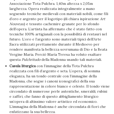
Associazione Tota Pulchra. 1,40m altezza x 2,05m
larghezza. Opera realizzata integralmente a mano
seguendo tecniche medievali con materiali nobili, come fili
d’oro e argento per il logotipo (di chiara ispirazione
Art
Nouveau
) e tessuto cachemire granate per lo sfondo
dell’opera. L’artista ha affermato che è stato fatto con
tecniche 100% artigianali con la possibilità di restauri nel
futuro. L’oro e l’argento sono materiali tipici dell’Arte
Sacra utilizzati prettamente durante il Medioevo per
rendere manifesta la bellezza sovrumana di Dio e la Beata
Vergine Maria. Perciò María Teresa ha voluto esaltare
questa
Pulchritudo
della Madonna usando tali materiali.
Casula liturgica
con l’immagine della Tota Pulchra
realizzata con fili d’argento e seta. L’opera, di somma
eleganza, ha un tondo centrale con l’immagine della
Madonna, che segue i canoni iconografici della sua
rappresentazione in colore bianco e celeste. Il tondo viene
circondato di numerose perle autentiche, smeraldi, rubini
e zaffiri, che fanno di questo abbigliamento liturgico
un’opera di altissimo valore artistico ed economico.
L’immagina della Madonna è anche circondata di fiori che
enfatizzano la sua bellezza.