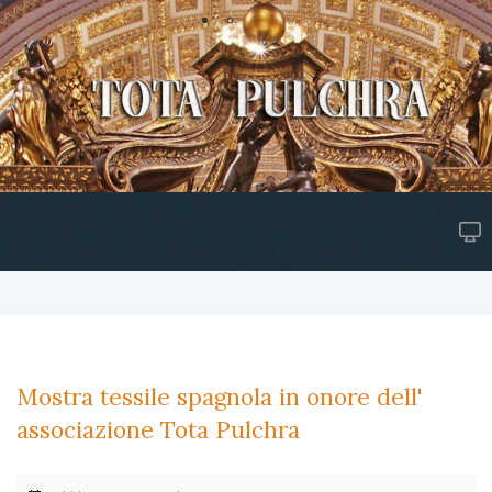
Mostra tessile spagnola in onore dell'
associazione Tota Pulchra