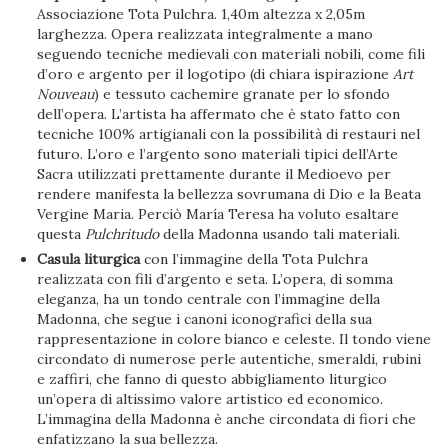
Associazione Tota Pulchra. 1,40m altezza x 2,05m
larghezza. Opera realizzata integralmente a mano
seguendo tecniche medievali con materiali nobili, come fili
d’oro e argento per il logotipo (di chiara ispirazione
Art
Nouveau
) e tessuto cachemire granate per lo sfondo
dell’opera. L’artista ha affermato che è stato fatto con
tecniche 100% artigianali con la possibilità di restauri nel
futuro. L’oro e l’argento sono materiali tipici dell’Arte
Sacra utilizzati prettamente durante il Medioevo per
rendere manifesta la bellezza sovrumana di Dio e la Beata
Vergine Maria. Perciò María Teresa ha voluto esaltare
questa
Pulchritudo
della Madonna usando tali materiali.
Casula liturgica
con l’immagine della Tota Pulchra
realizzata con fili d’argento e seta. L’opera, di somma
eleganza, ha un tondo centrale con l’immagine della
Madonna, che segue i canoni iconografici della sua
rappresentazione in colore bianco e celeste. Il tondo viene
circondato di numerose perle autentiche, smeraldi, rubini
e zaffiri, che fanno di questo abbigliamento liturgico
un’opera di altissimo valore artistico ed economico.
L’immagina della Madonna è anche circondata di fiori che
enfatizzano la sua bellezza.