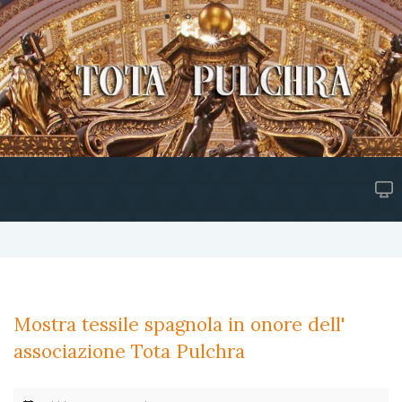
Mostra tessile spagnola in onore dell'
associazione Tota Pulchra