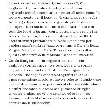
Associazione Tota Pulchra. 1,40m altezza x 2,05m
larghezza. Opera realizzata integralmente a mano
seguendo tecniche medievali con materiali nobili, come fili
d’oro e argento per il logotipo (di chiara ispirazione
Art
Nouveau
) e tessuto cachemire granate per lo sfondo
dell’opera. L’artista ha affermato che è stato fatto con
tecniche 100% artigianali con la possibilità di restauri nel
futuro. L’oro e l’argento sono materiali tipici dell’Arte
Sacra utilizzati prettamente durante il Medioevo per
rendere manifesta la bellezza sovrumana di Dio e la Beata
Vergine Maria. Perciò María Teresa ha voluto esaltare
questa
Pulchritudo
della Madonna usando tali materiali.
Casula liturgica
con l’immagine della Tota Pulchra
realizzata con fili d’argento e seta. L’opera, di somma
eleganza, ha un tondo centrale con l’immagine della
Madonna, che segue i canoni iconografici della sua
rappresentazione in colore bianco e celeste. Il tondo viene
circondato di numerose perle autentiche, smeraldi, rubini
e zaffiri, che fanno di questo abbigliamento liturgico
un’opera di altissimo valore artistico ed economico.
L’immagina della Madonna è anche circondata di fiori che
enfatizzano la sua bellezza.