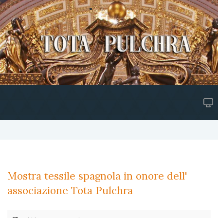
Mostra tessile spagnola in onore dell'
associazione Tota Pulchra