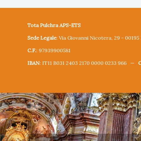
Tota Pulchra APS-ETS
Sede Legale
: Via Giovanni Nicotera, 29 - 0019
C.F.
: 97939900581
IBAN
: IT11 B031 2403 2170 0000 0233 966 —
C