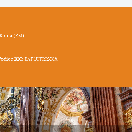
5 Roma (RM)
odice BIC
: BAFUITRRXXX