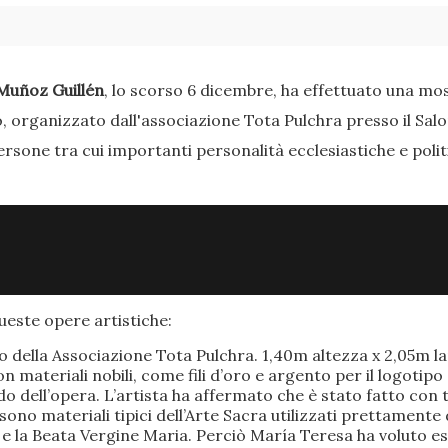
Muñoz Guillén
, lo scorso 6 dicembre, ha effettuato una most
o, organizzato dall'associazione Tota Pulchra presso il Sal
ersone tra cui importanti personalità ecclesiastiche e poli
este opere artistiche:
po della Associazione Tota Pulchra. 1,40m altezza x 2,05m 
materiali nobili, come fili d’oro e argento per il logotipo 
 dell’opera. L’artista ha affermato che è stato fatto con t
o sono materiali tipici dell’Arte Sacra utilizzati prettamen
 e la Beata Vergine Maria. Perciò María Teresa ha voluto e