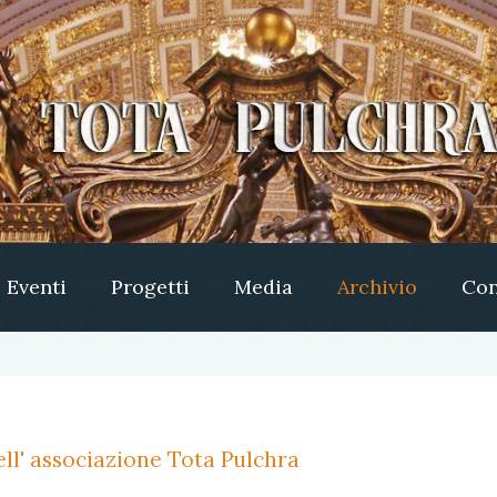
Eventi
Progetti
Media
Archivio
Con
ll' associazione Tota Pulchra