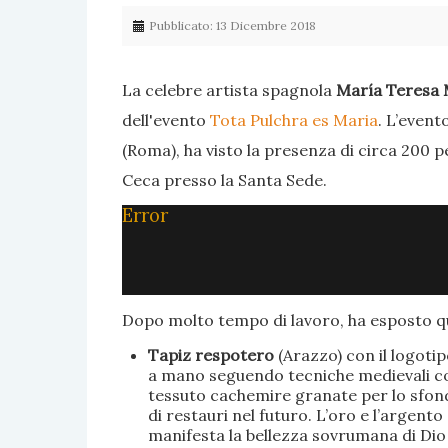
Pubblicato: 13 Dicembre 2018
La celebre artista spagnola
María Teresa 
dell'evento
Tota Pulchra es Maria
. L’event
(Roma), ha visto la presenza di circa 200 p
Ceca presso la Santa Sede.
Error
Dopo molto tempo di lavoro, ha esposto qu
Tapiz respotero
(Arazzo) con il logoti
a mano seguendo tecniche medievali con 
tessuto cachemire granate per lo sfondo
di restauri nel futuro. L’oro e l’argent
manifesta la bellezza sovrumana di Dio