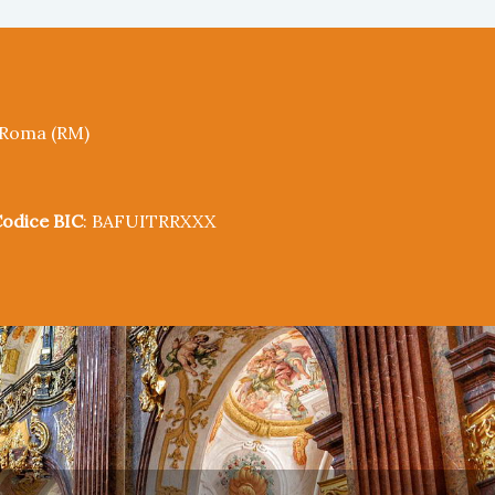
5 Roma (RM)
odice BIC
: BAFUITRRXXX