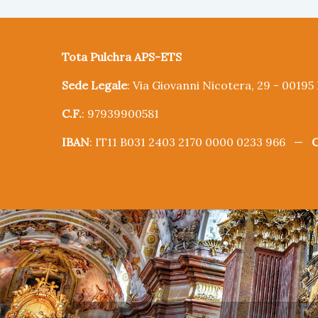
Tota Pulchra APS-ETS
Sede Legale
: Via Giovanni Nicotera, 29 - 0019
C.F.
: 97939900581
IBAN
: IT11 B031 2403 2170 0000 0233 966 —
C