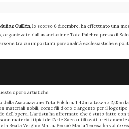
Muñoz Guillén
, lo scorso 6 dicembre, ha effettuato una most
o, organizzato dall'associazione Tota Pulchra presso il Sal
ersone tra cui importanti personalità ecclesiastiche e poli
este opere artistiche:
po della Associazione Tota Pulchra. 1,40m altezza x 2,05m 
materiali nobili, come fili d’oro e argento per il logotipo 
 dell’opera. L’artista ha affermato che è stato fatto con t
o sono materiali tipici dell’Arte Sacra utilizzati prettamen
 e la Beata Vergine Maria. Perciò María Teresa ha voluto e