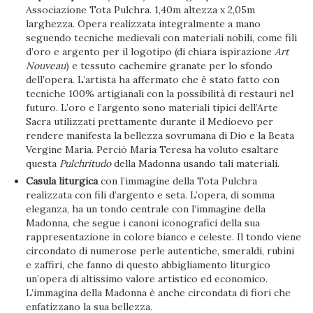
Associazione Tota Pulchra. 1,40m altezza x 2,05m
larghezza. Opera realizzata integralmente a mano
seguendo tecniche medievali con materiali nobili, come fili
d’oro e argento per il logotipo (di chiara ispirazione
Art
Nouveau
) e tessuto cachemire granate per lo sfondo
dell’opera. L’artista ha affermato che è stato fatto con
tecniche 100% artigianali con la possibilità di restauri nel
futuro. L’oro e l’argento sono materiali tipici dell’Arte
Sacra utilizzati prettamente durante il Medioevo per
rendere manifesta la bellezza sovrumana di Dio e la Beata
Vergine Maria. Perciò María Teresa ha voluto esaltare
questa
Pulchritudo
della Madonna usando tali materiali.
Casula liturgica
con l’immagine della Tota Pulchra
realizzata con fili d’argento e seta. L’opera, di somma
eleganza, ha un tondo centrale con l’immagine della
Madonna, che segue i canoni iconografici della sua
rappresentazione in colore bianco e celeste. Il tondo viene
circondato di numerose perle autentiche, smeraldi, rubini
e zaffiri, che fanno di questo abbigliamento liturgico
un’opera di altissimo valore artistico ed economico.
L’immagina della Madonna è anche circondata di fiori che
enfatizzano la sua bellezza.