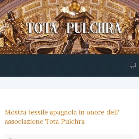
Mostra tessile spagnola in onore dell'
associazione Tota Pulchra