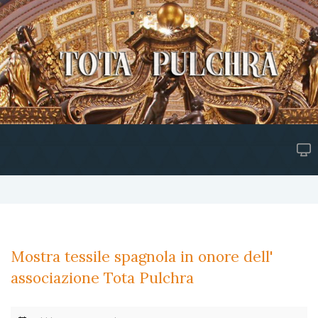
Mostra tessile spagnola in onore dell'
associazione Tota Pulchra