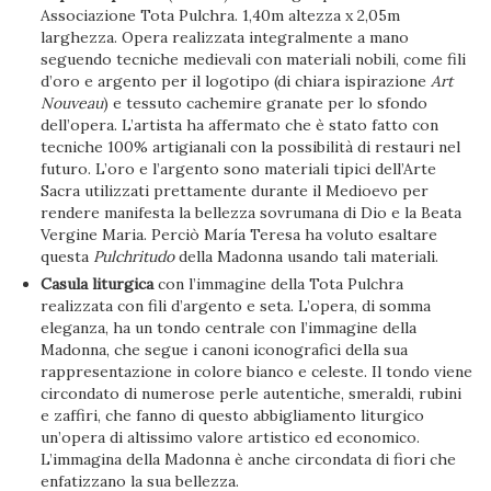
Associazione Tota Pulchra. 1,40m altezza x 2,05m
larghezza. Opera realizzata integralmente a mano
seguendo tecniche medievali con materiali nobili, come fili
d’oro e argento per il logotipo (di chiara ispirazione
Art
Nouveau
) e tessuto cachemire granate per lo sfondo
dell’opera. L’artista ha affermato che è stato fatto con
tecniche 100% artigianali con la possibilità di restauri nel
futuro. L’oro e l’argento sono materiali tipici dell’Arte
Sacra utilizzati prettamente durante il Medioevo per
rendere manifesta la bellezza sovrumana di Dio e la Beata
Vergine Maria. Perciò María Teresa ha voluto esaltare
questa
Pulchritudo
della Madonna usando tali materiali.
Casula liturgica
con l’immagine della Tota Pulchra
realizzata con fili d’argento e seta. L’opera, di somma
eleganza, ha un tondo centrale con l’immagine della
Madonna, che segue i canoni iconografici della sua
rappresentazione in colore bianco e celeste. Il tondo viene
circondato di numerose perle autentiche, smeraldi, rubini
e zaffiri, che fanno di questo abbigliamento liturgico
un’opera di altissimo valore artistico ed economico.
L’immagina della Madonna è anche circondata di fiori che
enfatizzano la sua bellezza.