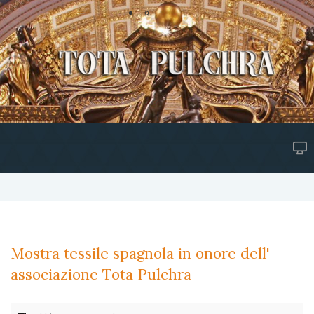
Mostra tessile spagnola in onore dell'
associazione Tota Pulchra