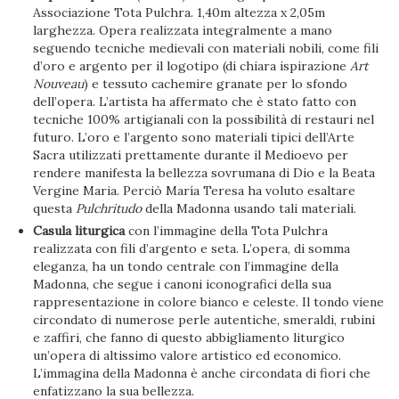
Associazione Tota Pulchra. 1,40m altezza x 2,05m
larghezza. Opera realizzata integralmente a mano
seguendo tecniche medievali con materiali nobili, come fili
d’oro e argento per il logotipo (di chiara ispirazione
Art
Nouveau
) e tessuto cachemire granate per lo sfondo
dell’opera. L’artista ha affermato che è stato fatto con
tecniche 100% artigianali con la possibilità di restauri nel
futuro. L’oro e l’argento sono materiali tipici dell’Arte
Sacra utilizzati prettamente durante il Medioevo per
rendere manifesta la bellezza sovrumana di Dio e la Beata
Vergine Maria. Perciò María Teresa ha voluto esaltare
questa
Pulchritudo
della Madonna usando tali materiali.
Casula liturgica
con l’immagine della Tota Pulchra
realizzata con fili d’argento e seta. L’opera, di somma
eleganza, ha un tondo centrale con l’immagine della
Madonna, che segue i canoni iconografici della sua
rappresentazione in colore bianco e celeste. Il tondo viene
circondato di numerose perle autentiche, smeraldi, rubini
e zaffiri, che fanno di questo abbigliamento liturgico
un’opera di altissimo valore artistico ed economico.
L’immagina della Madonna è anche circondata di fiori che
enfatizzano la sua bellezza.