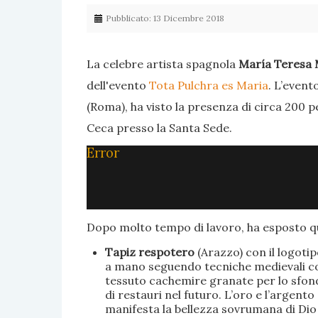
Pubblicato: 13 Dicembre 2018
La celebre artista spagnola
María Teresa 
dell'evento
Tota Pulchra es Maria
. L’event
(Roma), ha visto la presenza di circa 200 p
Ceca presso la Santa Sede.
Error
Dopo molto tempo di lavoro, ha esposto qu
Tapiz respotero
(Arazzo) con il logoti
a mano seguendo tecniche medievali con 
tessuto cachemire granate per lo sfondo
di restauri nel futuro. L’oro e l’argent
manifesta la bellezza sovrumana di Dio