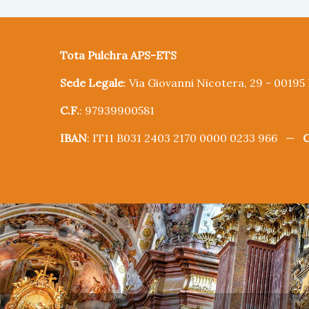
Tota Pulchra APS-ETS
Sede Legale
: Via Giovanni Nicotera, 29 - 0019
C.F.
: 97939900581
IBAN
: IT11 B031 2403 2170 0000 0233 966 —
C