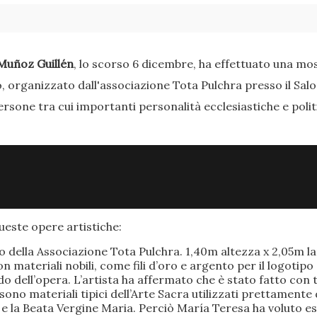
Muñoz Guillén
, lo scorso 6 dicembre, ha effettuato una most
o, organizzato dall'associazione Tota Pulchra presso il Sal
ersone tra cui importanti personalità ecclesiastiche e poli
este opere artistiche:
po della Associazione Tota Pulchra. 1,40m altezza x 2,05m 
materiali nobili, come fili d’oro e argento per il logotipo 
 dell’opera. L’artista ha affermato che è stato fatto con t
o sono materiali tipici dell’Arte Sacra utilizzati prettamen
 e la Beata Vergine Maria. Perciò María Teresa ha voluto e