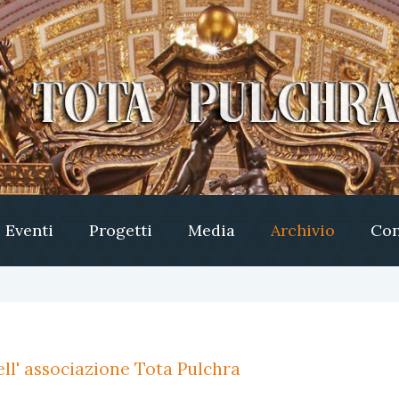
Eventi
Progetti
Media
Archivio
Con
ll' associazione Tota Pulchra