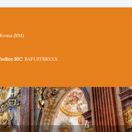
5 Roma (RM)
odice BIC
: BAFUITRRXXX