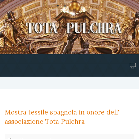
Mostra tessile spagnola in onore dell'
associazione Tota Pulchra