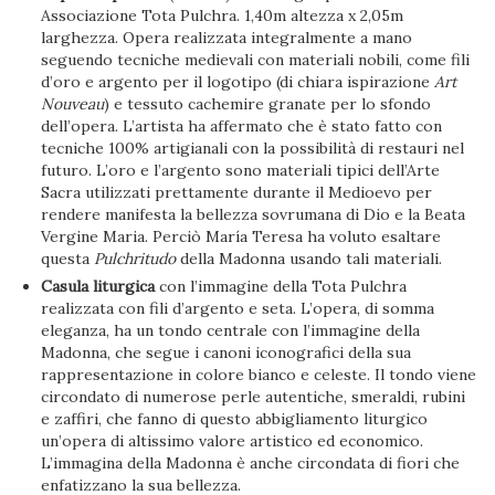
Associazione Tota Pulchra. 1,40m altezza x 2,05m
larghezza. Opera realizzata integralmente a mano
seguendo tecniche medievali con materiali nobili, come fili
d’oro e argento per il logotipo (di chiara ispirazione
Art
Nouveau
) e tessuto cachemire granate per lo sfondo
dell’opera. L’artista ha affermato che è stato fatto con
tecniche 100% artigianali con la possibilità di restauri nel
futuro. L’oro e l’argento sono materiali tipici dell’Arte
Sacra utilizzati prettamente durante il Medioevo per
rendere manifesta la bellezza sovrumana di Dio e la Beata
Vergine Maria. Perciò María Teresa ha voluto esaltare
questa
Pulchritudo
della Madonna usando tali materiali.
Casula liturgica
con l’immagine della Tota Pulchra
realizzata con fili d’argento e seta. L’opera, di somma
eleganza, ha un tondo centrale con l’immagine della
Madonna, che segue i canoni iconografici della sua
rappresentazione in colore bianco e celeste. Il tondo viene
circondato di numerose perle autentiche, smeraldi, rubini
e zaffiri, che fanno di questo abbigliamento liturgico
un’opera di altissimo valore artistico ed economico.
L’immagina della Madonna è anche circondata di fiori che
enfatizzano la sua bellezza.