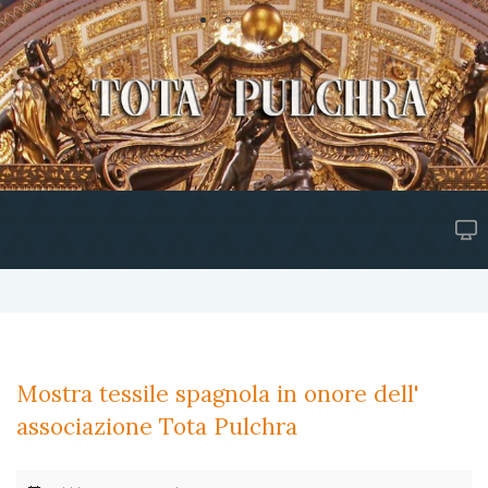
Mostra tessile spagnola in onore dell'
associazione Tota Pulchra