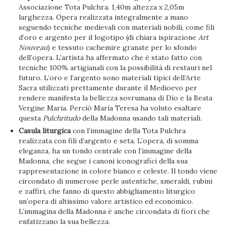
Associazione Tota Pulchra. 1,40m altezza x 2,05m
larghezza. Opera realizzata integralmente a mano
seguendo tecniche medievali con materiali nobili, come fili
d’oro e argento per il logotipo (di chiara ispirazione
Art
Nouveau
) e tessuto cachemire granate per lo sfondo
dell’opera. L’artista ha affermato che è stato fatto con
tecniche 100% artigianali con la possibilità di restauri nel
futuro. L’oro e l’argento sono materiali tipici dell’Arte
Sacra utilizzati prettamente durante il Medioevo per
rendere manifesta la bellezza sovrumana di Dio e la Beata
Vergine Maria. Perciò María Teresa ha voluto esaltare
questa
Pulchritudo
della Madonna usando tali materiali.
Casula liturgica
con l’immagine della Tota Pulchra
realizzata con fili d’argento e seta. L’opera, di somma
eleganza, ha un tondo centrale con l’immagine della
Madonna, che segue i canoni iconografici della sua
rappresentazione in colore bianco e celeste. Il tondo viene
circondato di numerose perle autentiche, smeraldi, rubini
e zaffiri, che fanno di questo abbigliamento liturgico
un’opera di altissimo valore artistico ed economico.
L’immagina della Madonna è anche circondata di fiori che
enfatizzano la sua bellezza.