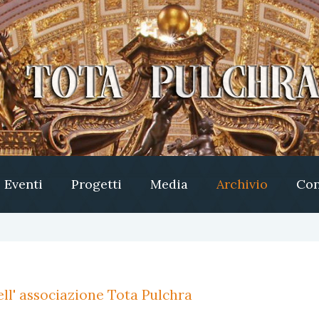
Eventi
Progetti
Media
Archivio
Con
ll' associazione Tota Pulchra