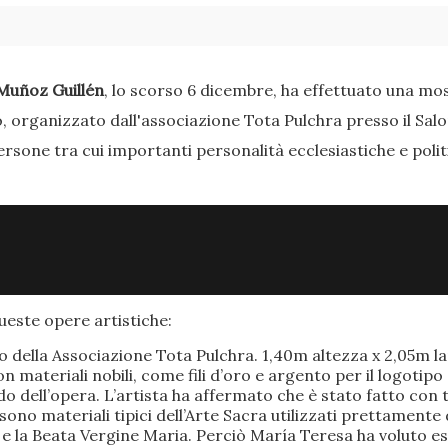
Muñoz Guillén
, lo scorso 6 dicembre, ha effettuato una most
o, organizzato dall'associazione Tota Pulchra presso il Sal
ersone tra cui importanti personalità ecclesiastiche e poli
este opere artistiche:
po della Associazione Tota Pulchra. 1,40m altezza x 2,05m 
materiali nobili, come fili d’oro e argento per il logotipo 
 dell’opera. L’artista ha affermato che è stato fatto con t
o sono materiali tipici dell’Arte Sacra utilizzati prettamen
 e la Beata Vergine Maria. Perciò María Teresa ha voluto e