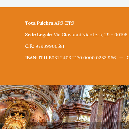
Tota Pulchra APS-ETS
Sede Legale
: Via Giovanni Nicotera, 29 - 0019
C.F.
: 97939900581
IBAN
: IT11 B031 2403 2170 0000 0233 966 —
C