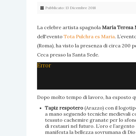
Pubblicato: 13 Dicembre 2018
La celebre artista spagnola
María Teresa 
dell'evento
Tota Pulchra es Maria
. L’event
(Roma), ha visto la presenza di circa 200 p
Ceca presso la Santa Sede.
Error
Dopo molto tempo di lavoro, ha esposto qu
Tapiz respotero
(Arazzo) con il logoti
a mano seguendo tecniche medievali con 
tessuto cachemire granate per lo sfondo
di restauri nel futuro. L’oro e l’argent
manifesta la bellezza sovrumana di Dio