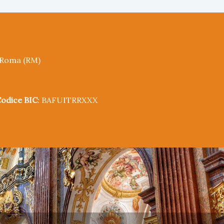
5 Roma (RM)
odice BIC
: BAFUITRRXXX