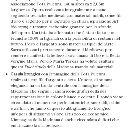
Associazione Tota Pulchra. 1,40m altezza x 2,05m
larghezza. Opera realizzata integralmente a mano
seguendo tecniche medievali con materiali nobili, come fili
d’oro e argento per il logotipo (di chiara ispirazione
Art
Nouveau
) e tessuto cachemire granate per lo sfondo
dell’opera. L’artista ha affermato che è stato fatto con
tecniche 100% artigianali con la possibilità di restauri nel
futuro. L’oro e l’argento sono materiali tipici dell’Arte
Sacra utilizzati prettamente durante il Medioevo per
rendere manifesta la bellezza sovrumana di Dio e la Beata
Vergine Maria. Perciò María Teresa ha voluto esaltare
questa
Pulchritudo
della Madonna usando tali materiali.
Casula liturgica
con l’immagine della Tota Pulchra
realizzata con fili d’argento e seta. L’opera, di somma
eleganza, ha un tondo centrale con l’immagine della
Madonna, che segue i canoni iconografici della sua
rappresentazione in colore bianco e celeste. Il tondo viene
circondato di numerose perle autentiche, smeraldi, rubini
e zaffiri, che fanno di questo abbigliamento liturgico
un’opera di altissimo valore artistico ed economico.
L’immagina della Madonna è anche circondata di fiori che
enfatizzano la sua bellezza.