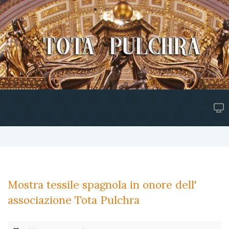
Mostra tessile spagnola in onore dell'
associazione Tota Pulchra