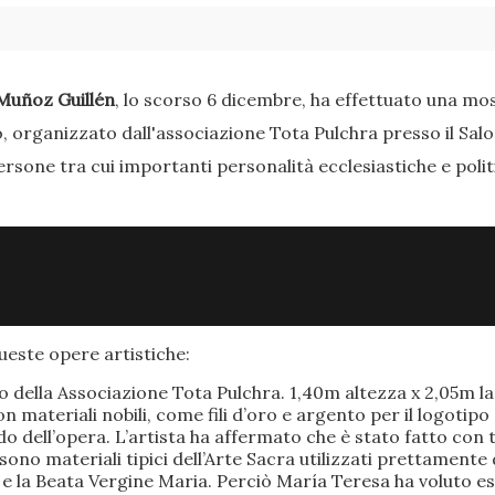
Muñoz Guillén
, lo scorso 6 dicembre, ha effettuato una most
o, organizzato dall'associazione Tota Pulchra presso il Sal
ersone tra cui importanti personalità ecclesiastiche e poli
este opere artistiche:
po della Associazione Tota Pulchra. 1,40m altezza x 2,05m 
materiali nobili, come fili d’oro e argento per il logotipo 
 dell’opera. L’artista ha affermato che è stato fatto con t
o sono materiali tipici dell’Arte Sacra utilizzati prettamen
 e la Beata Vergine Maria. Perciò María Teresa ha voluto e