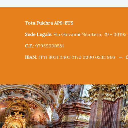
Tota Pulchra APS-ETS
Sede Legale
: Via Giovanni Nicotera, 29 - 0019
C.F.
: 97939900581
IBAN
: IT11 B031 2403 2170 0000 0233 966 —
C