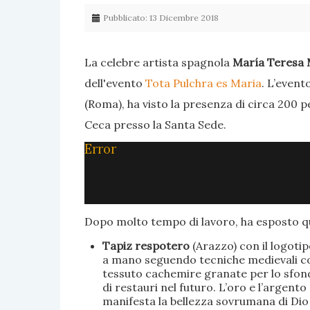
Pubblicato: 13 Dicembre 2018
La celebre artista spagnola
María Teresa 
dell'evento
Tota Pulchra es Maria
. L’event
(Roma), ha visto la presenza di circa 200 p
Ceca presso la Santa Sede.
Error
Dopo molto tempo di lavoro, ha esposto qu
Tapiz respotero
(Arazzo) con il logoti
a mano seguendo tecniche medievali con 
tessuto cachemire granate per lo sfondo
di restauri nel futuro. L’oro e l’argent
manifesta la bellezza sovrumana di Dio