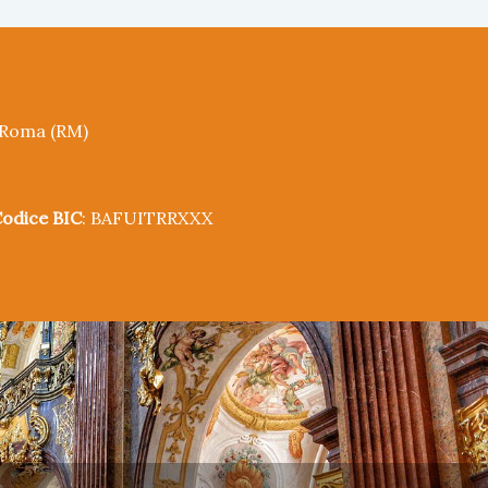
5 Roma (RM)
odice BIC
: BAFUITRRXXX