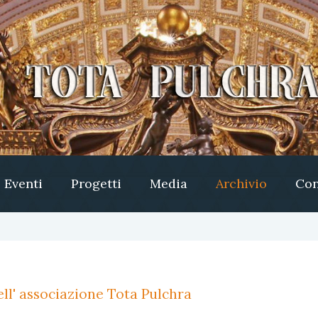
Eventi
Progetti
Media
Archivio
Con
ll' associazione Tota Pulchra