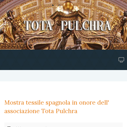
Mostra tessile spagnola in onore dell'
associazione Tota Pulchra