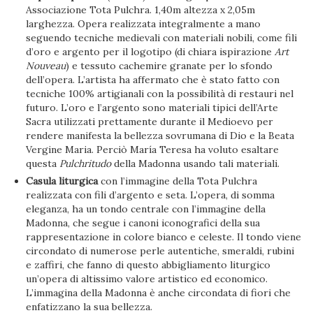
Associazione Tota Pulchra. 1,40m altezza x 2,05m
larghezza. Opera realizzata integralmente a mano
seguendo tecniche medievali con materiali nobili, come fili
d’oro e argento per il logotipo (di chiara ispirazione
Art
Nouveau
) e tessuto cachemire granate per lo sfondo
dell’opera. L’artista ha affermato che è stato fatto con
tecniche 100% artigianali con la possibilità di restauri nel
futuro. L’oro e l’argento sono materiali tipici dell’Arte
Sacra utilizzati prettamente durante il Medioevo per
rendere manifesta la bellezza sovrumana di Dio e la Beata
Vergine Maria. Perciò María Teresa ha voluto esaltare
questa
Pulchritudo
della Madonna usando tali materiali.
Casula liturgica
con l’immagine della Tota Pulchra
realizzata con fili d’argento e seta. L’opera, di somma
eleganza, ha un tondo centrale con l’immagine della
Madonna, che segue i canoni iconografici della sua
rappresentazione in colore bianco e celeste. Il tondo viene
circondato di numerose perle autentiche, smeraldi, rubini
e zaffiri, che fanno di questo abbigliamento liturgico
un’opera di altissimo valore artistico ed economico.
L’immagina della Madonna è anche circondata di fiori che
enfatizzano la sua bellezza.