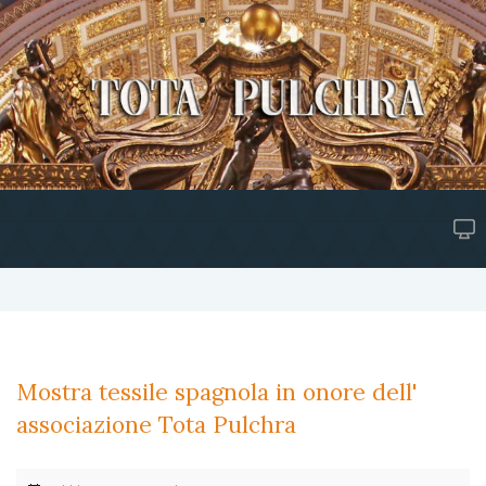
Mostra tessile spagnola in onore dell'
associazione Tota Pulchra