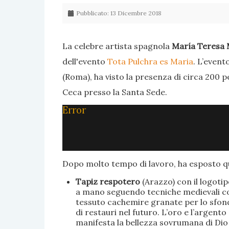
Pubblicato: 13 Dicembre 2018
La celebre artista spagnola
María Teresa 
dell'evento
Tota Pulchra es Maria
. L’event
(Roma), ha visto la presenza di circa 200 p
Ceca presso la Santa Sede.
Error
Dopo molto tempo di lavoro, ha esposto qu
Tapiz respotero
(Arazzo) con il logoti
a mano seguendo tecniche medievali con 
tessuto cachemire granate per lo sfondo
di restauri nel futuro. L’oro e l’argent
manifesta la bellezza sovrumana di Dio