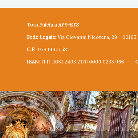
Tota Pulchra APS-ETS
Sede Legale
: Via Giovanni Nicotera, 29 - 0019
C.F.
: 97939900581
IBAN
: IT11 B031 2403 2170 0000 0233 966 —
C