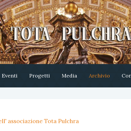
Eventi
Progetti
Media
Archivio
Con
ll' associazione Tota Pulchra