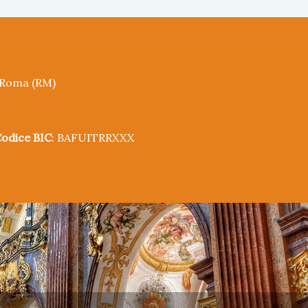
5 Roma (RM)
odice BIC
: BAFUITRRXXX