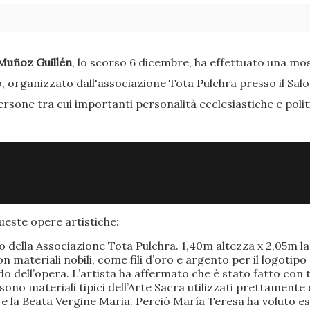
Muñoz Guillén
, lo scorso 6 dicembre, ha effettuato una most
o, organizzato dall'associazione Tota Pulchra presso il Sal
ersone tra cui importanti personalità ecclesiastiche e poli
este opere artistiche:
po della Associazione Tota Pulchra. 1,40m altezza x 2,05m 
materiali nobili, come fili d’oro e argento per il logotipo 
 dell’opera. L’artista ha affermato che è stato fatto con t
o sono materiali tipici dell’Arte Sacra utilizzati prettamen
 e la Beata Vergine Maria. Perciò María Teresa ha voluto e