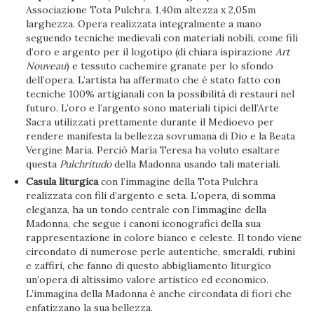
Associazione Tota Pulchra. 1,40m altezza x 2,05m
larghezza. Opera realizzata integralmente a mano
seguendo tecniche medievali con materiali nobili, come fili
d’oro e argento per il logotipo (di chiara ispirazione
Art
Nouveau
) e tessuto cachemire granate per lo sfondo
dell’opera. L’artista ha affermato che è stato fatto con
tecniche 100% artigianali con la possibilità di restauri nel
futuro. L’oro e l’argento sono materiali tipici dell’Arte
Sacra utilizzati prettamente durante il Medioevo per
rendere manifesta la bellezza sovrumana di Dio e la Beata
Vergine Maria. Perciò María Teresa ha voluto esaltare
questa
Pulchritudo
della Madonna usando tali materiali.
Casula liturgica
con l’immagine della Tota Pulchra
realizzata con fili d’argento e seta. L’opera, di somma
eleganza, ha un tondo centrale con l’immagine della
Madonna, che segue i canoni iconografici della sua
rappresentazione in colore bianco e celeste. Il tondo viene
circondato di numerose perle autentiche, smeraldi, rubini
e zaffiri, che fanno di questo abbigliamento liturgico
un’opera di altissimo valore artistico ed economico.
L’immagina della Madonna è anche circondata di fiori che
enfatizzano la sua bellezza.