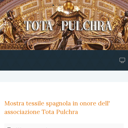
Mostra tessile spagnola in onore dell'
associazione Tota Pulchra