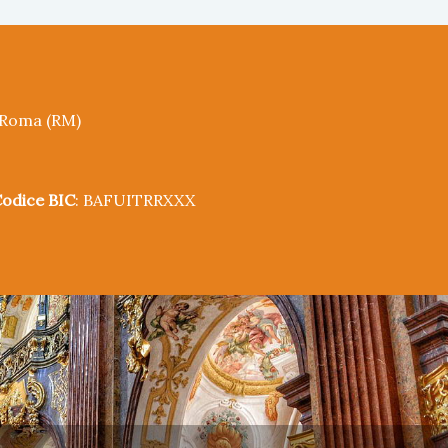
5 Roma (RM)
odice BIC
: BAFUITRRXXX