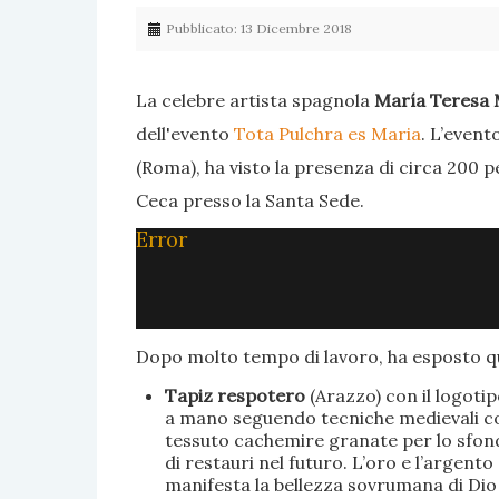
Pubblicato: 13 Dicembre 2018
La celebre artista spagnola
María Teresa 
dell'evento
Tota Pulchra es Maria
. L’event
(Roma), ha visto la presenza di circa 200 p
Ceca presso la Santa Sede.
Error
Dopo molto tempo di lavoro, ha esposto qu
Tapiz respotero
(Arazzo) con il logoti
a mano seguendo tecniche medievali con 
tessuto cachemire granate per lo sfondo
di restauri nel futuro. L’oro e l’argent
manifesta la bellezza sovrumana di Dio