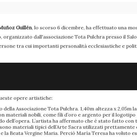
Muñoz Guillén
, lo scorso 6 dicembre, ha effettuato una most
o, organizzato dall'associazione Tota Pulchra presso il Sal
ersone tra cui importanti personalità ecclesiastiche e poli
este opere artistiche:
po della Associazione Tota Pulchra. 1,40m altezza x 2,05m 
materiali nobili, come fili d’oro e argento per il logotipo 
 dell’opera. L’artista ha affermato che è stato fatto con t
o sono materiali tipici dell’Arte Sacra utilizzati prettamen
 e la Beata Vergine Maria. Perciò María Teresa ha voluto e