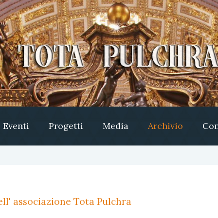
Eventi
Progetti
Media
Archivio
Con
ll' associazione Tota Pulchra