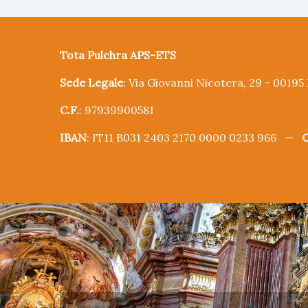
Tota Pulchra APS-ETS
Sede Legale
: Via Giovanni Nicotera, 29 - 0019
C.F.
: 97939900581
IBAN
: IT11 B031 2403 2170 0000 0233 966 —
C